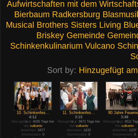
Aufwirtschaften
mit
dem
Wirtschaf
Bierbaum
Radkersburg
Blasmusi
Musical
Brothers
Sisters
Living
Blu
Briskey
Gemeinde
Gemeind
Schinkenkulinarium
Vulcano
Schi
S
Sort by:
Hinzugefügt am
10. Schinkenfes...
11. Schinkenfes...
90 Jahre Feuerw.
4:12
3:15
3:48
Hinzugef�gt:
4035 Tage her
Hinzugef�gt:
3671 Tage her
Hinzugef�gt:
4511 Tag
Von
vulkantv
Von
vulkantv
Von
vulkantv
Ansichten:
3477
Ansichten:
1632
Ansichten:
2237
Kommentare:
0
Kommentare:
0
Kommentare:
0