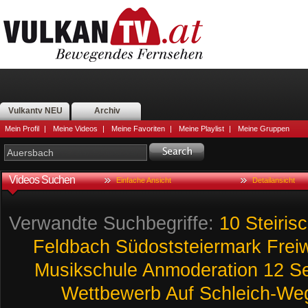
Vulkantv NEU
Archiv
Mein Profil
|
Meine Videos
|
Meine Favoriten
|
Meine Playlist
|
Meine Gruppen
Videos Suchen
Einfache Ansicht
Detailansicht
Verwandte Suchbegriffe:
10
Steiris
Feldbach
Südoststeiermark
Freiw
Musikschule
Anmoderation
12
S
Wettbewerb
Auf
Schleich-We