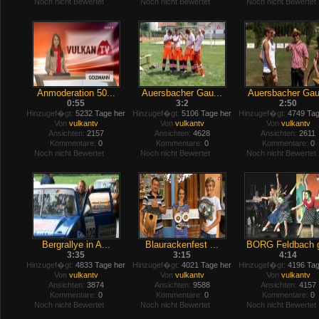
Noch nicht Bewertet
Noch nicht Bewertet
Noch nicht Bewertet
Anmoderation 50...
Auersbacher Gau...
Auersbacher Gau
0:55
3:2
2:50
Hinzugef�gt:
5232 Tage her
Hinzugef�gt:
5106 Tage her
Hinzugef�gt:
4749 Tag
Von
vulkantv
Von
vulkantv
Von
vulkantv
Ansichten:
2157
Ansichten:
4628
Ansichten:
2611
Kommentare:
0
Kommentare:
0
Kommentare:
0
Noch nicht Bewertet
Noch nicht Bewertet
Noch nicht Bewertet
Bergrallye in A...
Blaurackenfest ...
BORG Feldbach g
3:35
3:15
4:14
Hinzugef�gt:
4833 Tage her
Hinzugef�gt:
4021 Tage her
Hinzugef�gt:
4196 Tag
Von
vulkantv
Von
vulkantv
Von
vulkantv
Ansichten:
3874
Ansichten:
9588
Ansichten:
4157
Kommentare:
0
Kommentare:
0
Kommentare:
0
Noch nicht Bewertet
Noch nicht Bewertet
Noch nicht Bewertet