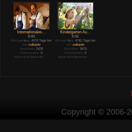
Internationales...
Kindergarten Au...
3:41
3:31
Hinzugef�gt:
4070 Tage her
Hinzugef�gt:
4791 Tage her
Von
vulkantv
Von
vulkantv
Ansichten:
2429
Ansichten:
3675
Kommentare:
0
Kommentare:
0
Noch nicht Bewertet
Noch nicht Bewertet
Copyright © 2006-