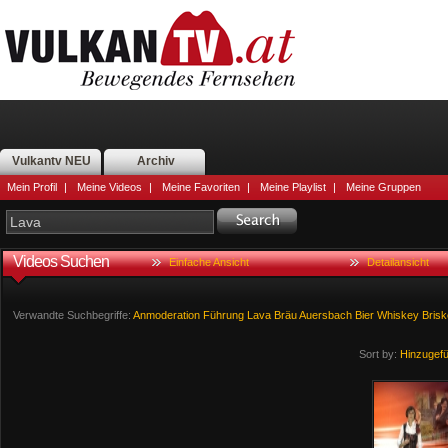
Vulkantv NEU
Archiv
Mein Profil
|
Meine Videos
|
Meine Favoriten
|
Meine Playlist
|
Meine Gruppen
Videos Suchen
Einfache Ansicht
Detailansicht
Verwandte Suchbegriffe:
Anmoderation
Führung
Lava
Bräu
Auersbach
Bier
Whiskey
Bris
Sort by:
Hinzugef