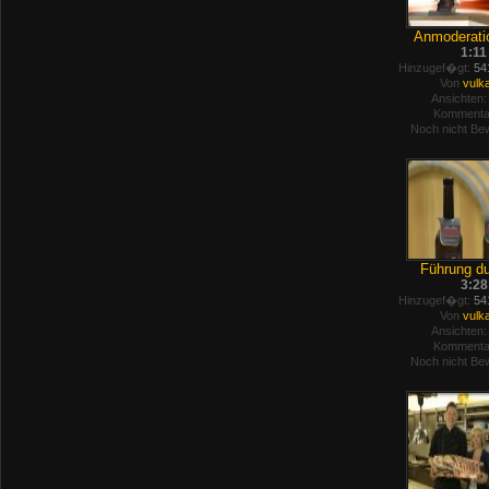
Anmoderatio
1:11
Hinzugef�gt:
541
Von
vulk
Ansichten:
Kommenta
Noch nicht Bew
Führung du
3:28
Hinzugef�gt:
541
Von
vulk
Ansichten:
Kommenta
Noch nicht Bew