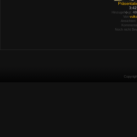
Präsentati
3:42
Hinzugef�gt:
488
Von
vulk
Ansichten:
Kommenta
Noch nicht Bew
Copyrig