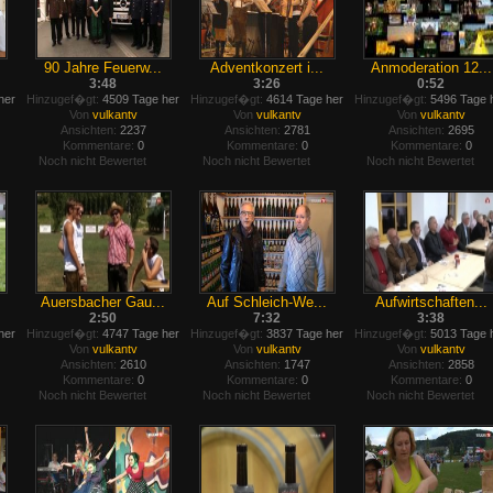
90 Jahre Feuerw...
Adventkonzert i...
Anmoderation 12...
3:48
3:26
0:52
her
Hinzugef�gt:
4509 Tage her
Hinzugef�gt:
4614 Tage her
Hinzugef�gt:
5496 Tage 
Von
vulkantv
Von
vulkantv
Von
vulkantv
Ansichten:
2237
Ansichten:
2781
Ansichten:
2695
Kommentare:
0
Kommentare:
0
Kommentare:
0
Noch nicht Bewertet
Noch nicht Bewertet
Noch nicht Bewertet
.
Auersbacher Gau...
Auf Schleich-We...
Aufwirtschaften...
2:50
7:32
3:38
her
Hinzugef�gt:
4747 Tage her
Hinzugef�gt:
3837 Tage her
Hinzugef�gt:
5013 Tage 
Von
vulkantv
Von
vulkantv
Von
vulkantv
Ansichten:
2610
Ansichten:
1747
Ansichten:
2858
Kommentare:
0
Kommentare:
0
Kommentare:
0
Noch nicht Bewertet
Noch nicht Bewertet
Noch nicht Bewertet