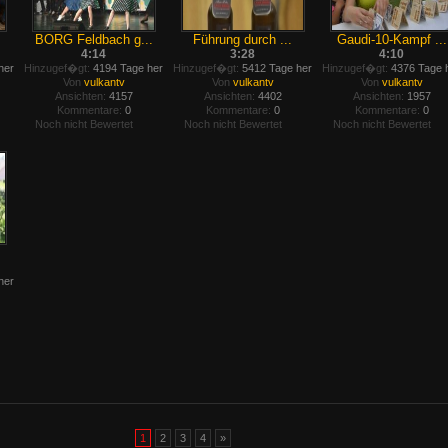
BORG Feldbach g...
Führung durch ...
Gaudi-10-Kampf ...
4:14
3:28
4:10
her
Hinzugef�gt:
4194 Tage her
Hinzugef�gt:
5412 Tage her
Hinzugef�gt:
4376 Tage 
Von
vulkantv
Von
vulkantv
Von
vulkantv
Ansichten:
4157
Ansichten:
4402
Ansichten:
1957
Kommentare:
0
Kommentare:
0
Kommentare:
0
Noch nicht Bewertet
Noch nicht Bewertet
Noch nicht Bewertet
her
1
2
3
4
»