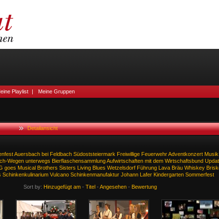
eine Playlist
|
Meine Gruppen
Detailansicht
enfest
Auersbach
bei
Feldbach
Südoststeiermark
Freiwillige
Feuerwehr
Adventkonzert
Musik
ich-Wegen
unterwegs
Bierflaschensammlung
Aufwirtschaften
mit
dem
Wirtschaftsbund
Updat
G
goes
Musical
Brothers
Sisters
Living
Blues
Wetzelsdorf
Führung
Lava
Bräu
Whiskey
Brisk
s
Schinkenkulinarium
Vulcano
Schinkenmanufaktur
Johann
Lafer
Kindergarten
Sommerfest
Sort by:
Hinzugefügt am
-
Titel
-
Angesehen
-
Bewertung