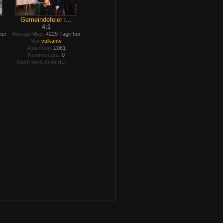
Gemeindefeier i...
4:1
her
Hinzugef�gt:
4229 Tage her
Von
vulkantv
Ansichten:
2081
Kommentare:
0
Noch nicht Bewertet