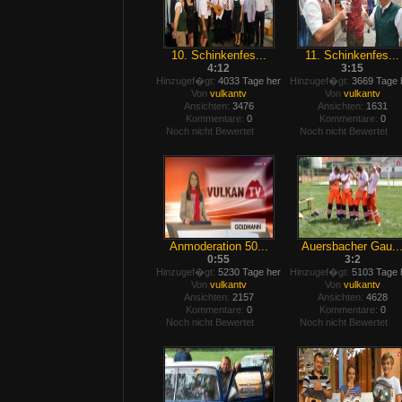
10. Schinkenfes...
11. Schinkenfes...
4:12
3:15
Hinzugef�gt:
4033 Tage her
Hinzugef�gt:
3669 Tage 
Von
vulkantv
Von
vulkantv
Ansichten:
3476
Ansichten:
1631
Kommentare:
0
Kommentare:
0
Noch nicht Bewertet
Noch nicht Bewertet
Anmoderation 50...
Auersbacher Gau..
0:55
3:2
Hinzugef�gt:
5230 Tage her
Hinzugef�gt:
5103 Tage 
Von
vulkantv
Von
vulkantv
Ansichten:
2157
Ansichten:
4628
Kommentare:
0
Kommentare:
0
Noch nicht Bewertet
Noch nicht Bewertet