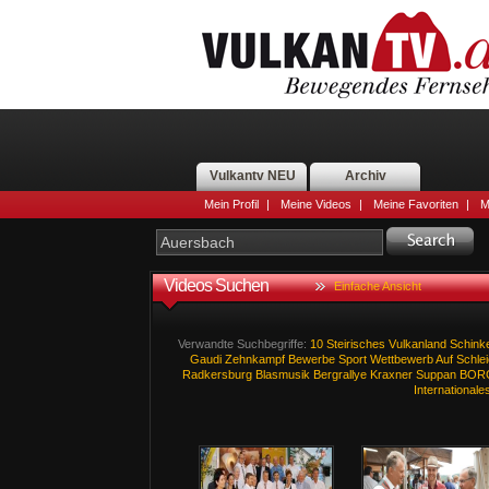
Vulkantv NEU
Archiv
Mein Profil
|
Meine Videos
|
Meine Favoriten
|
M
Videos Suchen
Einfache Ansicht
Verwandte Suchbegriffe:
10
Steirisches
Vulkanland
Schink
Gaudi
Zehnkampf
Bewerbe
Sport
Wettbewerb
Auf
Schle
Radkersburg
Blasmusik
Bergrallye
Kraxner
Suppan
BOR
Internationale