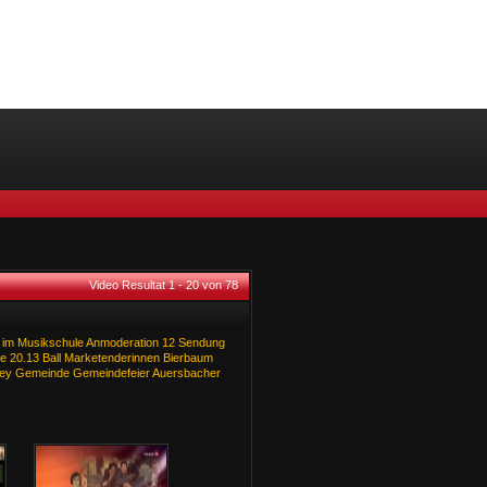
Video Resultat 1 - 20 von 78
im
Musikschule
Anmoderation
12
Sendung
e
20.13
Ball
Marketenderinnen
Bierbaum
ey
Gemeinde
Gemeindefeier
Auersbacher