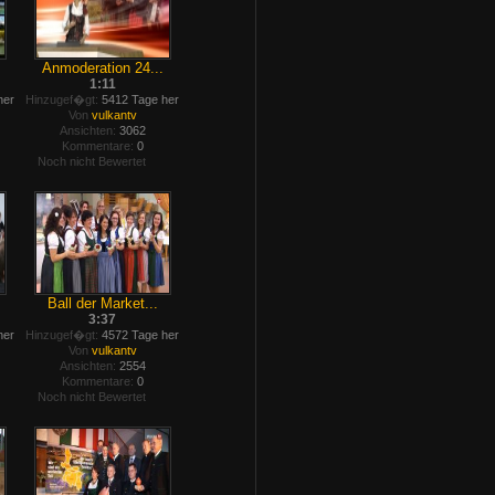
Anmoderation 24...
1:11
her
Hinzugef�gt:
5412 Tage her
Von
vulkantv
Ansichten:
3062
Kommentare:
0
Noch nicht Bewertet
Ball der Market...
3:37
her
Hinzugef�gt:
4572 Tage her
Von
vulkantv
Ansichten:
2554
Kommentare:
0
Noch nicht Bewertet