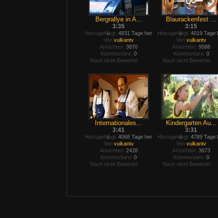
Bergrallye in A...
Blaurackenfest ...
3:35
3:15
Hinzugef�gt:
4831 Tage her
Hinzugef�gt:
4019 Tage 
Von
vulkantv
Von
vulkantv
Ansichten:
3870
Ansichten:
9588
Kommentare:
0
Kommentare:
0
Noch nicht Bewertet
Noch nicht Bewertet
Internationales...
Kindergarten Au...
3:41
3:31
Hinzugef�gt:
4068 Tage her
Hinzugef�gt:
4789 Tage 
Von
vulkantv
Von
vulkantv
Ansichten:
2428
Ansichten:
3673
Kommentare:
0
Kommentare:
0
Noch nicht Bewertet
Noch nicht Bewertet