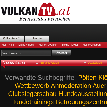
Vulkantv NEU
Archiv
Mein Profil
|
Meine Videos
|
Meine Favoriten
|
Meine Playlist
|
Meine Gruppen
Videos Suchen
Einfache Ansicht
Detailansicht
Verwandte Suchbegriffe:
Pölten
Kl
Wettbewerb
Anmoderation
Auer
Clubsiegerschau
Hundeausstellu
Hundetrainings
Betreuungszentr