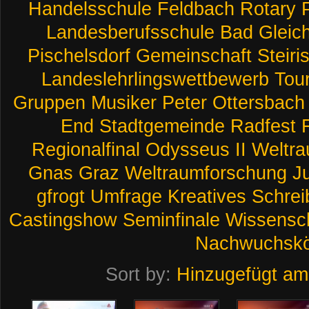
Handelsschule
Feldbach
Rotary
Landesberufsschule
Bad
Gleic
Pischelsdorf
Gemeinschaft
Steiri
Landeslehrlingswettbewerb
Tou
Gruppen
Musiker
Peter
Ottersbach
End
Stadtgemeinde
Radfest
Regionalfinal
Odysseus
II
Weltr
Gnas
Graz
Weltraumforschung
J
gfrogt
Umfrage
Kreatives
Schrei
Castingshow
Seminfinale
Wissensc
Nachwuchsk
Sort by:
Hinzugefügt am