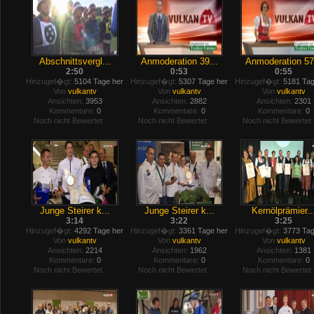
Abschnittsvergl...
Anmoderation 39...
Anmoderation 57.
2:50
0:53
0:55
Hinzugef�gt:
5104 Tage her
Hinzugef�gt:
5307 Tage her
Hinzugef�gt:
5181 Tag
Von
vulkantv
Von
vulkantv
Von
vulkantv
Ansichten:
3953
Ansichten:
2882
Ansichten:
2301
Kommentare:
0
Kommentare:
0
Kommentare:
0
Noch nicht Bewertet
Noch nicht Bewertet
Noch nicht Bewertet
Junge Steirer k...
Junge Steirer k...
Kernölprämier..
3:14
3:22
3:25
Hinzugef�gt:
4292 Tage her
Hinzugef�gt:
3361 Tage her
Hinzugef�gt:
3773 Tag
Von
vulkantv
Von
vulkantv
Von
vulkantv
Ansichten:
2214
Ansichten:
1962
Ansichten:
1381
Kommentare:
0
Kommentare:
0
Kommentare:
0
Noch nicht Bewertet
Noch nicht Bewertet
Noch nicht Bewertet