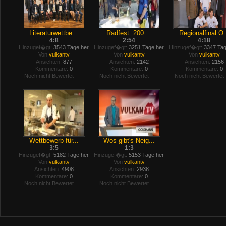
Literaturwettbe...
Radfest „200 ...
Regionalfinal O.
4:8
2:54
4:18
Hinzugef�gt:
3543 Tage her
Hinzugef�gt:
3251 Tage her
Hinzugef�gt:
3347 Tag
Von
vulkantv
Von
vulkantv
Von
vulkantv
Ansichten:
877
Ansichten:
2142
Ansichten:
2156
Kommentare:
0
Kommentare:
0
Kommentare:
0
Noch nicht Bewertet
Noch nicht Bewertet
Noch nicht Bewertet
Wettbewerb für...
Wos gibt's Neig...
3:5
1:3
Hinzugef�gt:
5182 Tage her
Hinzugef�gt:
5153 Tage her
Von
vulkantv
Von
vulkantv
Ansichten:
4908
Ansichten:
2938
Kommentare:
0
Kommentare:
0
Noch nicht Bewertet
Noch nicht Bewertet