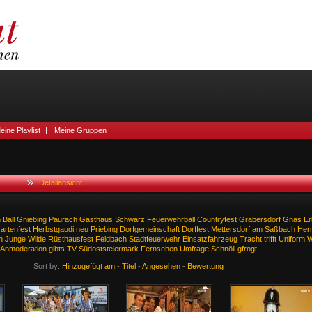
eine Playlist
|
Meine Gruppen
Detailansicht
h
Ball
Gniebing
Paurach
Gasthaus
Schwarz
Feuerwehrball
Countryfest
Grabersdorf
Gnas
Er
artenfest
Herbstgaudi
neu
Priebing
Dorfgemeinschaft
Dorffest
Mettersdorf
am
Saßbach
Her
n
Junge
Wilde
Rüsthausfest
Feldbach
Stadtfeuerwehr
Einsatzfahrzeug
Tracht
trifft
Uniform
W
Anmoderation
gibts
TV
Südoststeiermark
Fernsehen
Umfrage
Schnöll
gfrogt
Sort by:
Hinzugefügt am
-
Titel
-
Angesehen
-
Bewertung