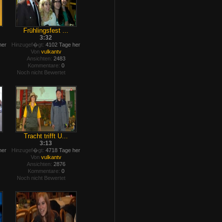
Frühlingsfest ...
3:32
her
Hinzugef�gt:
4102 Tage her
Von
vulkantv
Ansichten:
2483
Kommentare:
0
Noch nicht Bewertet
Tracht trifft U...
3:13
her
Hinzugef�gt:
4718 Tage her
Von
vulkantv
Ansichten:
2876
Kommentare:
0
Noch nicht Bewertet