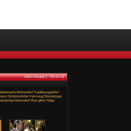
Video Resultat 1 - 18 von 18
lebnisnacht
Merkendorf
Traditionsgasthof
mann
Schützenhöfer
Fahrzeug
Ehrenbürger
andertag
Hatzendorf
Wos
gibt's
Neigs