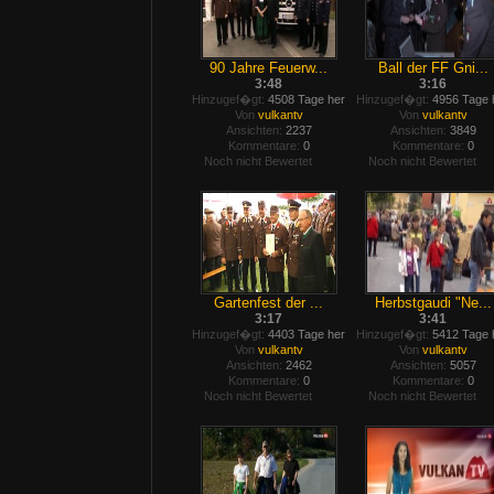
90 Jahre Feuerw...
Ball der FF Gni...
3:48
3:16
Hinzugef�gt:
4508 Tage her
Hinzugef�gt:
4956 Tage 
Von
vulkantv
Von
vulkantv
Ansichten:
2237
Ansichten:
3849
Kommentare:
0
Kommentare:
0
Noch nicht Bewertet
Noch nicht Bewertet
Gartenfest der ...
Herbstgaudi "Ne...
3:17
3:41
Hinzugef�gt:
4403 Tage her
Hinzugef�gt:
5412 Tage 
Von
vulkantv
Von
vulkantv
Ansichten:
2462
Ansichten:
5057
Kommentare:
0
Kommentare:
0
Noch nicht Bewertet
Noch nicht Bewertet