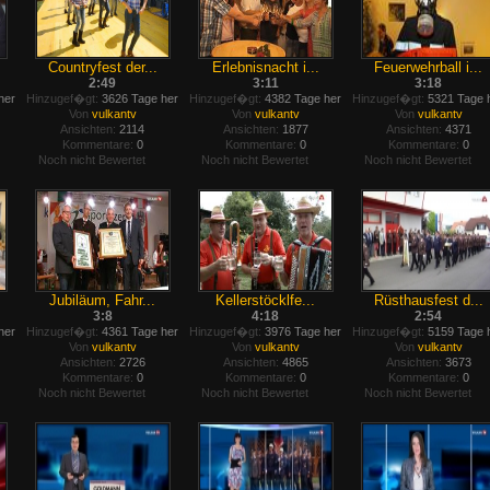
Countryfest der...
Erlebnisnacht i...
Feuerwehrball i...
2:49
3:11
3:18
her
Hinzugef�gt:
3626 Tage her
Hinzugef�gt:
4382 Tage her
Hinzugef�gt:
5321 Tage 
Von
vulkantv
Von
vulkantv
Von
vulkantv
Ansichten:
2114
Ansichten:
1877
Ansichten:
4371
Kommentare:
0
Kommentare:
0
Kommentare:
0
Noch nicht Bewertet
Noch nicht Bewertet
Noch nicht Bewertet
Jubiläum, Fahr...
Kellerstöcklfe...
Rüsthausfest d...
3:8
4:18
2:54
her
Hinzugef�gt:
4361 Tage her
Hinzugef�gt:
3976 Tage her
Hinzugef�gt:
5159 Tage 
Von
vulkantv
Von
vulkantv
Von
vulkantv
Ansichten:
2726
Ansichten:
4865
Ansichten:
3673
Kommentare:
0
Kommentare:
0
Kommentare:
0
Noch nicht Bewertet
Noch nicht Bewertet
Noch nicht Bewertet