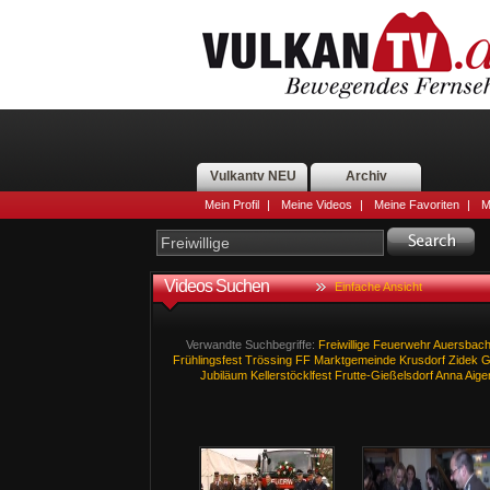
Vulkantv NEU
Archiv
Mein Profil
|
Meine Videos
|
Meine Favoriten
|
M
Videos Suchen
Einfache Ansicht
Verwandte Suchbegriffe:
Freiwillige
Feuerwehr
Auersbac
Frühlingsfest
Trössing
FF
Marktgemeinde
Krusdorf
Zidek
G
Jubiläum
Kellerstöcklfest
Frutte-Gießelsdorf
Anna
Aige