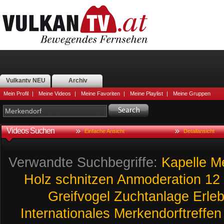
Vulkantv NEU
Archiv
Mein Profil
|
Meine Videos
|
Meine Favoriten
|
Meine Playlist
|
Meine Gruppen
Videos Suchen
Einfache Ansicht
Detailansicht
Verwandte Suchbegriffe:
Kapelle
M
Holz
schnitzen
Anmoderation
12
Greifvogel
Zuchtanlage
Erle
Internationales
Merkendorftreffen