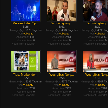
Merkendorfer Op...
Schnöll g'frog...
Schnöll g'frog..
3:26
3:41
3:32
Hinzugef�gt:
5175 Tage her
Hinzugef�gt:
4384 Tage her
Hinzugef�gt:
4636 Tag
Von
vulkantv
Von
vulkantv
Von
vulkantv
Ansichten:
4083
Ansichten:
2451
Ansichten:
3355
Kommentare:
0
Kommentare:
0
Kommentare:
0
Noch nicht Bewertet
Noch nicht Bewertet
Noch nicht Bewertet
Tipp: Merkendor...
Wos gibt's Neig...
Wos gibt's Neig.
0:22
0:58
1:-0
Hinzugef�gt:
5196 Tage her
Hinzugef�gt:
5175 Tage her
Hinzugef�gt:
5147 Tag
Von
vulkantv
Von
vulkantv
Von
vulkantv
Ansichten:
2532
Ansichten:
2229
Ansichten:
2281
Kommentare:
0
Kommentare:
0
Kommentare:
0
Noch nicht Bewertet
Noch nicht Bewertet
Noch nicht Bewertet