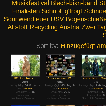
Musikfestival
Blech-bixn-bänd
St
Finalisten
Schnöll
g'frogt
Schnoel
Sonnwendfeuer
USV
Bogenschieß
Altstoff
Recycling
Austria
Zwei
Ta
S
Sort by:
Hinzugefügt am
100-Jahr-Feier ...
Anmoderation 12...
Auf Schleich-We.
2:56
0:52
9:5
Hinzugef�gt:
5498 Tage her
Hinzugef�gt:
5498 Tage her
Hinzugef�gt:
4342 Tag
Von
vulkantv
Von
vulkantv
Von
vulkantv
Ansichten:
6416
Ansichten:
2695
Ansichten:
1259
Kommentare:
0
Kommentare:
0
Kommentare:
0
Noch nicht Bewertet
Noch nicht Bewertet
Noch nicht Bewertet