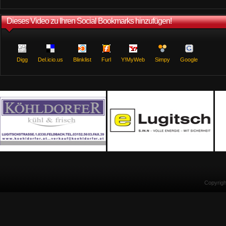
Dieses Video zu Ihren Social Bookmarks hinzufügen!
Digg
Del.icio.us
Blinklist
Furl
Y!MyWeb
Simpy
Google
Copyrig