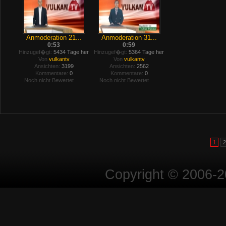
Anmoderation 21...
Anmoderation 31...
0:53
0:59
Hinzugef�gt:
5434 Tage her
Hinzugef�gt:
5364 Tage her
Von
vulkantv
Von
vulkantv
Ansichten:
3199
Ansichten:
2562
Kommentare:
0
Kommentare:
0
Noch nicht Bewertet
Noch nicht Bewertet
1
2
Copyright © 2006-