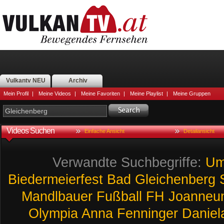
Vulkantv NEU
Archiv
Mein Profil
|
Meine Videos
|
Meine Favoriten
|
Meine Playlist
|
Meine Gruppen
Videos Suchen
Einfache Ansicht
Detailansicht
Verwandte Suchbegriffe:
Um
Biedermeierfest
Bad
Gleichenberg
Mandlbauer
Fußball
FH
Joanneu
Olympia
Anna
Fenninger
Daniel