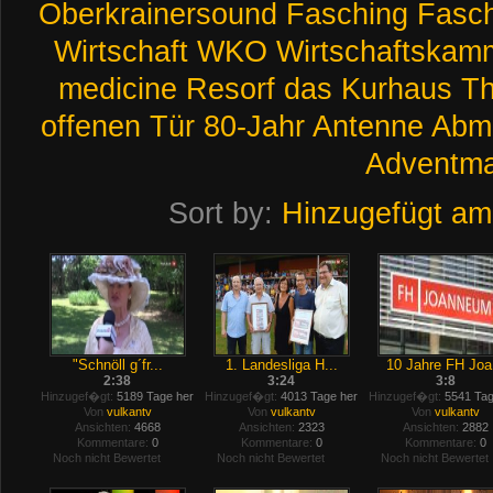
Oberkrainersound
Fasching
Fasch
Wirtschaft
WKO
Wirtschaftskam
medicine
Resorf
das
Kurhaus
T
offenen
Tür
80-Jahr
Antenne
Abmo
Adventma
Sort by:
Hinzugefügt am
"Schnöll g´fr...
1. Landesliga H...
10 Jahre FH Joa.
2:38
3:24
3:8
Hinzugef�gt:
5189 Tage her
Hinzugef�gt:
4013 Tage her
Hinzugef�gt:
5541 Tag
Von
vulkantv
Von
vulkantv
Von
vulkantv
Ansichten:
4668
Ansichten:
2323
Ansichten:
2882
Kommentare:
0
Kommentare:
0
Kommentare:
0
Noch nicht Bewertet
Noch nicht Bewertet
Noch nicht Bewertet