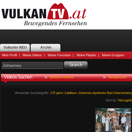
Vulkantv NEU
Archiv
Mein Profil
|
Meine Videos
|
Meine Favoriten
|
Meine Playlist
|
Meine Gruppen
Videos Suchen
Einfache Ansicht
Detailansicht
Verwandte Suchbegriffe:
175
jahre
Jubiläum
Johannes
Apotheke
Bad
Gleichenber
Sort by:
Hinzugef