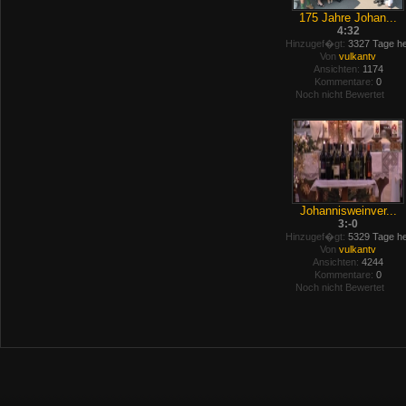
175 Jahre Johan...
4:32
Hinzugef�gt:
3327 Tage he
Von
vulkantv
Ansichten:
1174
Kommentare:
0
Noch nicht Bewertet
Johannisweinver...
3:-0
Hinzugef�gt:
5329 Tage he
Von
vulkantv
Ansichten:
4244
Kommentare:
0
Noch nicht Bewertet