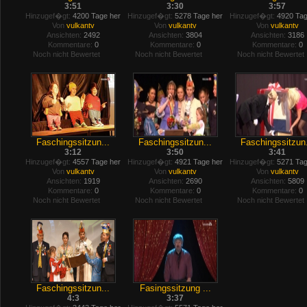
3:51
3:30
3:57
Hinzugef�gt:
4200 Tage her
Hinzugef�gt:
5278 Tage her
Hinzugef�gt:
4920 Tag
Von
vulkantv
Von
vulkantv
Von
vulkantv
Ansichten:
2492
Ansichten:
3804
Ansichten:
3186
Kommentare:
0
Kommentare:
0
Kommentare:
0
Noch nicht Bewertet
Noch nicht Bewertet
Noch nicht Bewertet
Faschingssitzun...
Faschingssitzun...
Faschingssitzun.
3:12
3:50
3:41
Hinzugef�gt:
4557 Tage her
Hinzugef�gt:
4921 Tage her
Hinzugef�gt:
5271 Tag
Von
vulkantv
Von
vulkantv
Von
vulkantv
Ansichten:
1919
Ansichten:
2690
Ansichten:
5809
Kommentare:
0
Kommentare:
0
Kommentare:
0
Noch nicht Bewertet
Noch nicht Bewertet
Noch nicht Bewertet
Faschingssitzun...
Fasingssitzung ...
4:3
3:37