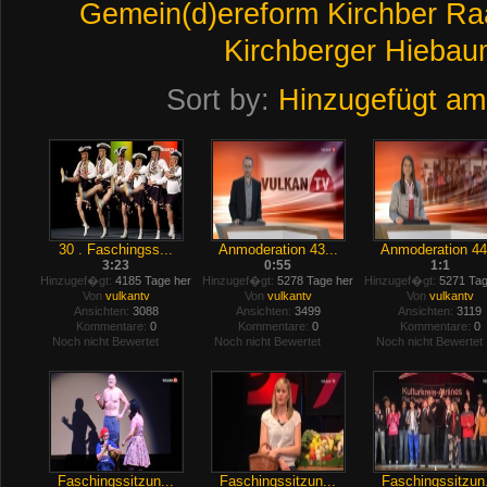
Gemein(d)ereform
Kirchber
Ra
Kirchberger
Hiebau
Sort by:
Hinzugefügt am
30 . Faschingss...
Anmoderation 43...
Anmoderation 44.
3:23
0:55
1:1
Hinzugef�gt:
4185 Tage her
Hinzugef�gt:
5278 Tage her
Hinzugef�gt:
5271 Tag
Von
vulkantv
Von
vulkantv
Von
vulkantv
Ansichten:
3088
Ansichten:
3499
Ansichten:
3119
Kommentare:
0
Kommentare:
0
Kommentare:
0
Noch nicht Bewertet
Noch nicht Bewertet
Noch nicht Bewertet
Faschingssitzun...
Faschingssitzun...
Faschingssitzun.