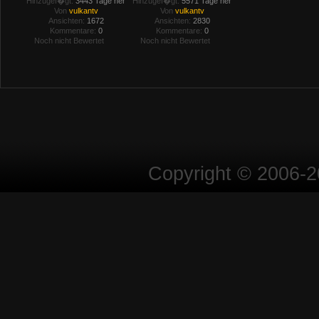
Hinzugef�gt:
3443 Tage her
Hinzugef�gt:
5571 Tage her
Von
vulkantv
Von
vulkantv
Ansichten:
1672
Ansichten:
2830
Kommentare:
0
Kommentare:
0
Noch nicht Bewertet
Noch nicht Bewertet
Copyright © 2006-