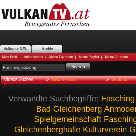
Vulkantv NEU
Archiv
Mein Profil
|
Meine Videos
|
Meine Favoriten
|
Meine Playlist
|
Meine Gruppen
Videos Suchen
Einfache Ansicht
Detailansicht
Verwandte Suchbegriffe:
Fasching
Bad
Gleichenberg
Anmoder
Spielgemeinschaft
Faschin
Gleichenberghalle
Kulturverein
G