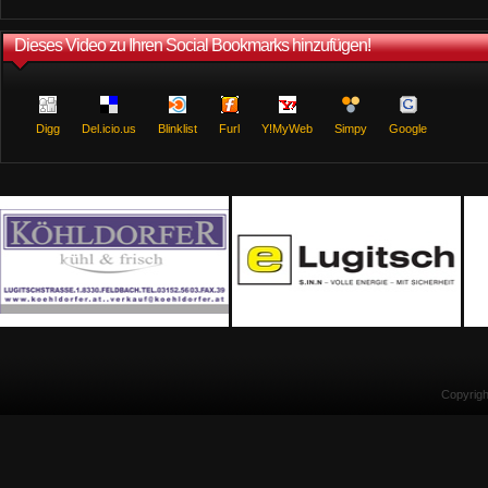
Dieses Video zu Ihren Social Bookmarks hinzufügen!
Digg
Del.icio.us
Blinklist
Furl
Y!MyWeb
Simpy
Google
Copyrig