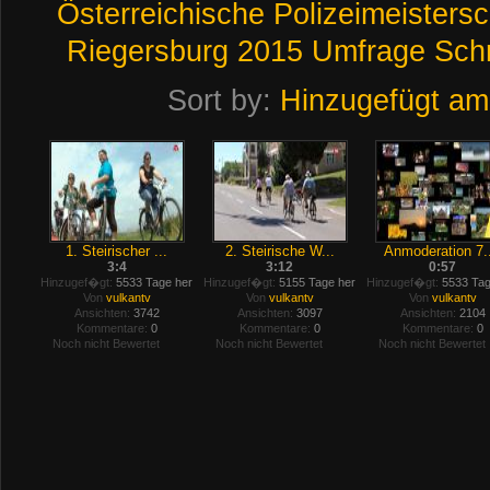
Österreichische
Polizeimeisters
Riegersburg
2015
Umfrage
Schn
Sort by:
Hinzugefügt am
1. Steirischer ...
2. Steirische W...
Anmoderation 7..
3:4
3:12
0:57
Hinzugef�gt:
5533 Tage her
Hinzugef�gt:
5155 Tage her
Hinzugef�gt:
5533 Tag
Von
vulkantv
Von
vulkantv
Von
vulkantv
Ansichten:
3742
Ansichten:
3097
Ansichten:
2104
Kommentare:
0
Kommentare:
0
Kommentare:
0
Noch nicht Bewertet
Noch nicht Bewertet
Noch nicht Bewertet