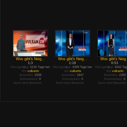
Wos gibt's Neig...
Wos gibt's Neig...
Wos gibt's Neig.
1:3
1:18
0:53
Hinzugef�gt:
5155 Tage her
Hinzugef�gt:
4399 Tage her
Hinzugef�gt:
4342 Tag
Von
vulkantv
Von
vulkantv
Von
vulkantv
Ansichten:
2938
Ansichten:
1847
Ansichten:
2265
Kommentare:
0
Kommentare:
0
Kommentare:
0
Noch nicht Bewertet
Noch nicht Bewertet
Noch nicht Bewertet