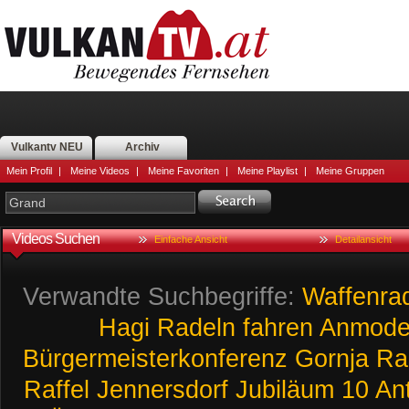
Vulkantv NEU
Archiv
Mein Profil
|
Meine Videos
|
Meine Favoriten
|
Meine Playlist
|
Meine Gruppen
Videos Suchen
Einfache Ansicht
Detailansicht
Verwandte Suchbegriffe:
Waffenra
Hagi
Radeln
fahren
Anmoder
Bürgermeisterkonferenz
Gornja
Ra
Raffel
Jennersdorf
Jubiläum
10
Ant