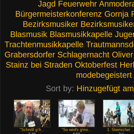
Jagd
Feuerwehr
Anmodera
Bürgermeisterkonferenz
Gornja
Bezirksmusiker
Bezirksmusiker
Blasmusik
Blasmusikkapelle
Juge
Trachtenmusikkapelle
Trautmannsd
Grabersdorfer
Schlagernacht
Oliver
Stainz
bei
Straden
Oktoberfest
Her
modebegeistert
Sort by:
Hinzugefügt am
"Schnöll g´fr...
"So wird's g'mo...
1. Steirischer ..