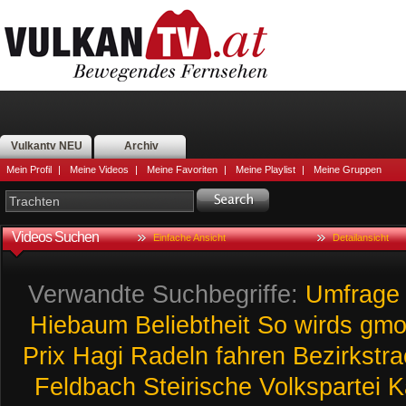
Vulkantv NEU
Archiv
Mein Profil
|
Meine Videos
|
Meine Favoriten
|
Meine Playlist
|
Meine Gruppen
Videos Suchen
Einfache Ansicht
Detailansicht
Verwandte Suchbegriffe:
Umfrage
Hiebaum
Beliebtheit
So
wirds
gmo
Prix
Hagi
Radeln
fahren
Bezirkstra
Feldbach
Steirische
Volkspartei
K