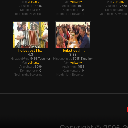
Von
vulkantv
Von
vulkantv
Von
vulkantv
Ansichten:
4246
Ansichten:
1920
Ansichten:
2888
Kommentare:
0
Kommentare:
0
Kommentare:
0
Noch nicht Bewertet
Noch nicht Bewertet
Noch nicht Bewertet
Herbstfest´l b...
Herbstfest’l ...
4:3
3:38
Hinzugef�gt:
5455 Tage her
Hinzugef�gt:
5085 Tage her
Von
vulkantv
Von
vulkantv
Ansichten:
6999
Ansichten:
4636
Kommentare:
0
Kommentare:
0
Noch nicht Bewertet
Noch nicht Bewertet