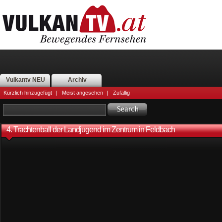
Vulkantv NEU
Archiv
Kürzlich hinzugefügt
|
Meist angesehen
|
Zufällig
4. Trachtenball der Landjugend im Zentrum in Feldbach