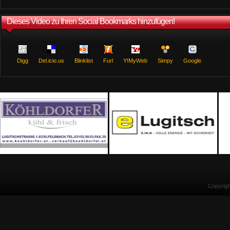
Dieses Video zu Ihren Social Bookmarks hinzufügen!
Digg
Del.icio.us
Blinklist
Furl
Y!MyWeb
Simpy
Google
Copyrig