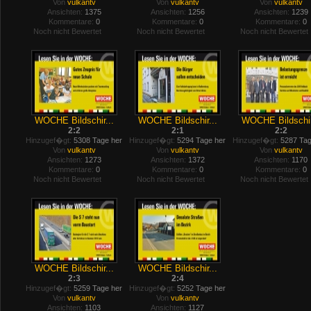
Von
vulkantv
Von
vulkantv
Von
vulkantv
Ansichten:
1375
Ansichten:
1256
Ansichten:
1239
Kommentare:
0
Kommentare:
0
Kommentare:
0
Noch nicht Bewertet
Noch nicht Bewertet
Noch nicht Bewertet
WOCHE Bildschir...
WOCHE Bildschir...
WOCHE Bildschir
2:2
2:1
2:2
Hinzugef�gt:
5308 Tage her
Hinzugef�gt:
5294 Tage her
Hinzugef�gt:
5287 Tag
Von
vulkantv
Von
vulkantv
Von
vulkantv
Ansichten:
1273
Ansichten:
1372
Ansichten:
1170
Kommentare:
0
Kommentare:
0
Kommentare:
0
Noch nicht Bewertet
Noch nicht Bewertet
Noch nicht Bewertet
WOCHE Bildschir...
WOCHE Bildschir...
2:3
2:4
Hinzugef�gt:
5259 Tage her
Hinzugef�gt:
5252 Tage her
Von
vulkantv
Von
vulkantv
Ansichten:
1103
Ansichten:
1127