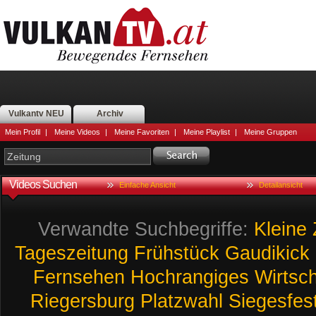
Vulkantv NEU
Archiv
Mein Profil
|
Meine Videos
|
Meine Favoriten
|
Meine Playlist
|
Meine Gruppen
Videos Suchen
Einfache Ansicht
Detailansicht
Verwandte Suchbegriffe:
Kleine
Tageszeitung
Frühstück
Gaudikick
Fernsehen
Hochrangiges
Wirtsc
Riegersburg
Platzwahl
Siegesfes