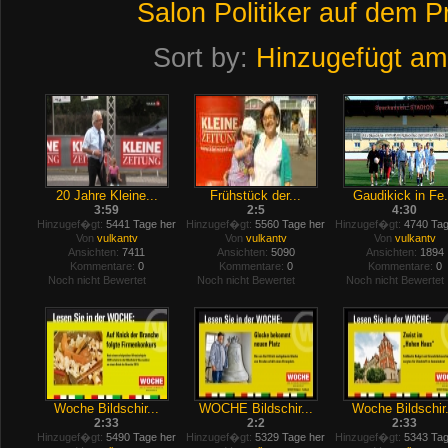
Salon
Politiker
auf
dem
P
Sort by:
Hinzugefügt am
20 Jahre Kleine...
Frühstück der...
Gaudikick in Fe.
3:59
2:5
4:30
Hinzugef�gt:
5441 Tage her
Hinzugef�gt:
5560 Tage her
Hinzugef�gt:
4740 Tag
Von
vulkantv
Von
vulkantv
Von
vulkantv
Ansichten:
7411
Ansichten:
5090
Ansichten:
1894
Kommentare:
0
Kommentare:
0
Kommentare:
0
Noch nicht Bewertet
Noch nicht Bewertet
Noch nicht Bewertet
Woche Bildschir...
WOCHE Bildschir...
Woche Bildschir.
2:33
2:2
2:33
Hinzugef�gt:
5490 Tage her
Hinzugef�gt:
5329 Tage her
Hinzugef�gt:
5343 Tag