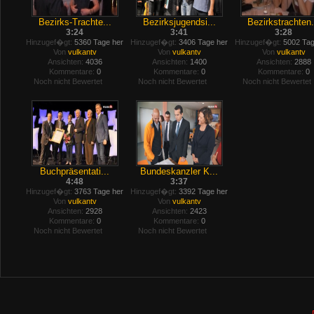
Bezirks-Trachte...
Bezirksjugendsi...
Bezirkstrachten.
3:24
3:41
3:28
Hinzugef�gt:
5360 Tage her
Hinzugef�gt:
3406 Tage her
Hinzugef�gt:
5002 Tag
Von
vulkantv
Von
vulkantv
Von
vulkantv
Ansichten:
4036
Ansichten:
1400
Ansichten:
2888
Kommentare:
0
Kommentare:
0
Kommentare:
0
Noch nicht Bewertet
Noch nicht Bewertet
Noch nicht Bewertet
Buchpräsentati...
Bundeskanzler K...
4:48
3:37
Hinzugef�gt:
3763 Tage her
Hinzugef�gt:
3392 Tage her
Von
vulkantv
Von
vulkantv
Ansichten:
2928
Ansichten:
2423
Kommentare:
0
Kommentare:
0
Noch nicht Bewertet
Noch nicht Bewertet