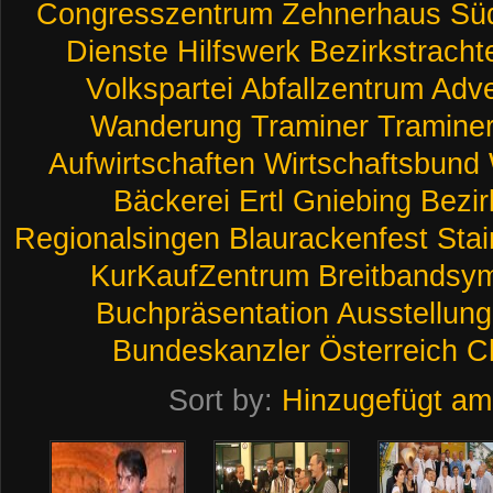
Congresszentrum
Zehnerhaus
Sü
Dienste
Hilfswerk
Bezirkstracht
Volkspartei
Abfallzentrum
Adve
Wanderung
Traminer
Tramine
Aufwirtschaften
Wirtschaftsbund
Bäckerei
Ertl
Gniebing
Bezir
Regionalsingen
Blaurackenfest
Stai
KurKaufZentrum
Breitbandsy
Buchpräsentation
Ausstellung
Bundeskanzler
Österreich
Ch
Sort by:
Hinzugefügt am