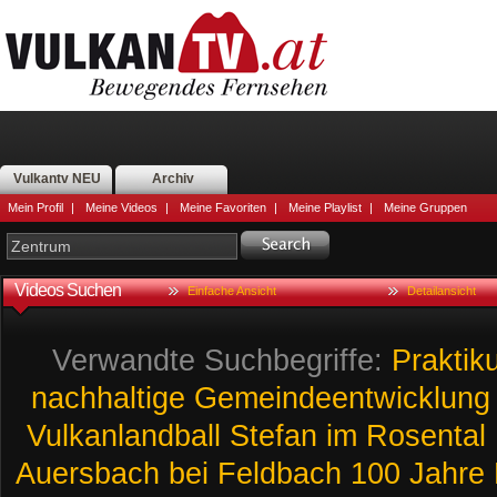
Vulkantv NEU
Archiv
Mein Profil
|
Meine Videos
|
Meine Favoriten
|
Meine Playlist
|
Meine Gruppen
Videos Suchen
Einfache Ansicht
Detailansicht
Verwandte Suchbegriffe:
Praktik
nachhaltige
Gemeindeentwicklung
Vulkanlandball
Stefan
im
Rosental
Auersbach
bei
Feldbach
100
Jahre