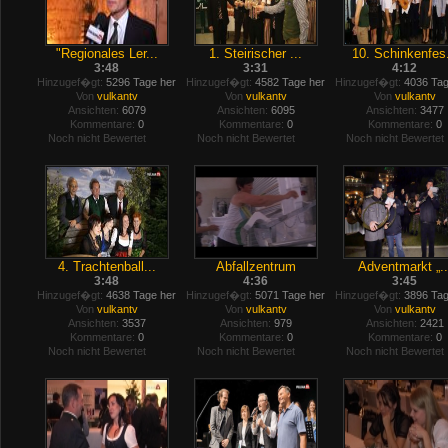
"Regionales Ler...
1. Steirischer ...
10. Schinkenfes.
3:48
3:31
4:12
Hinzugef�gt:
5296 Tage her
Hinzugef�gt:
4582 Tage her
Hinzugef�gt:
4036 Tag
Von
vulkantv
Von
vulkantv
Von
vulkantv
Ansichten:
6079
Ansichten:
6095
Ansichten:
3477
Kommentare:
0
Kommentare:
0
Kommentare:
0
Noch nicht Bewertet
Noch nicht Bewertet
Noch nicht Bewertet
4. Trachtenball...
Abfallzentrum
Adventmarkt „..
3:48
4:36
3:45
Hinzugef�gt:
4638 Tage her
Hinzugef�gt:
5071 Tage her
Hinzugef�gt:
3896 Tag
Von
vulkantv
Von
vulkantv
Von
vulkantv
Ansichten:
3537
Ansichten:
979
Ansichten:
2421
Kommentare:
0
Kommentare:
0
Kommentare:
0
Noch nicht Bewertet
Noch nicht Bewertet
Noch nicht Bewertet