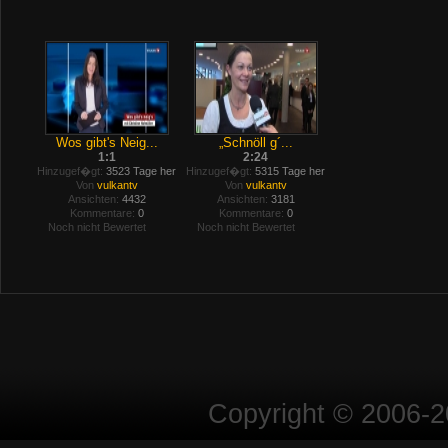
Wos gibt's Neig...
„Schnöll g´...
1:1
2:24
Hinzugef�gt:
3523 Tage her
Hinzugef�gt:
5315 Tage her
Von
vulkantv
Von
vulkantv
Ansichten:
4432
Ansichten:
3181
Kommentare:
0
Kommentare:
0
Noch nicht Bewertet
Noch nicht Bewertet
Copyright © 2006-