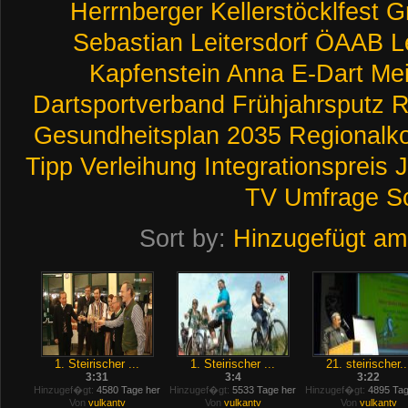
Herrnberger
Kellerstöcklfest
G
Sebastian
Leitersdorf
ÖAAB
L
Kapfenstein
Anna
E-Dart
Mei
Dartsportverband
Frühjahrsputz
R
Gesundheitsplan
2035
Regionalk
Tipp
Verleihung
Integrationspreis
J
TV
Umfrage
S
Sort by:
Hinzugefügt am
1. Steirischer ...
1. Steirischer ...
21. steirischer..
3:31
3:4
3:22
Hinzugef�gt:
4580 Tage her
Hinzugef�gt:
5533 Tage her
Hinzugef�gt:
4895 Tag
Von
vulkantv
Von
vulkantv
Von
vulkantv