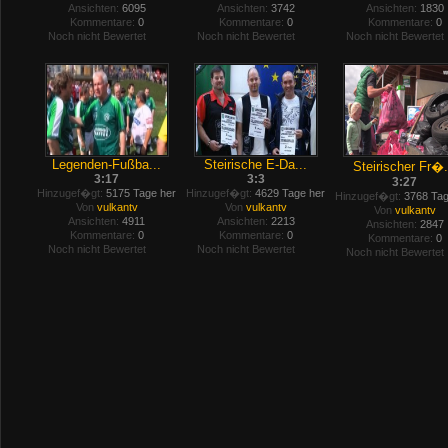
Ansichten:
6095
Ansichten:
3742
Ansichten:
1830
Kommentare:
0
Kommentare:
0
Kommentare:
0
Noch nicht Bewertet
Noch nicht Bewertet
Noch nicht Bewertet
Legenden-Fußba...
Steirische E-Da...
Steirischer Fr�.
3:17
3:3
3:27
Hinzugef�gt:
5175 Tage her
Hinzugef�gt:
4629 Tage her
Hinzugef�gt:
3768 Tag
Von
vulkantv
Von
vulkantv
Von
vulkantv
Ansichten:
4911
Ansichten:
2213
Ansichten:
2847
Kommentare:
0
Kommentare:
0
Kommentare:
0
Noch nicht Bewertet
Noch nicht Bewertet
Noch nicht Bewertet