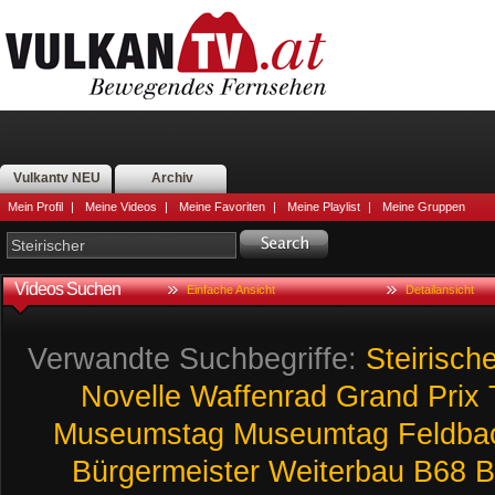
Vulkantv NEU
Archiv
Mein Profil
|
Meine Videos
|
Meine Favoriten
|
Meine Playlist
|
Meine Gruppen
Videos Suchen
Einfache Ansicht
Detailansicht
Verwandte Suchbegriffe:
Steirische
Novelle
Waffenrad
Grand
Prix
Museumstag
Museumtag
Feldba
Bürgermeister
Weiterbau
B68
B