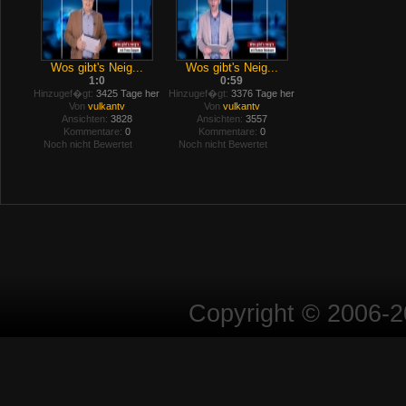
Wos gibt's Neig...
Wos gibt's Neig...
1:0
0:59
Hinzugef�gt:
3425 Tage her
Hinzugef�gt:
3376 Tage her
Von
vulkantv
Von
vulkantv
Ansichten:
3828
Ansichten:
3557
Kommentare:
0
Kommentare:
0
Noch nicht Bewertet
Noch nicht Bewertet
Copyright © 2006-