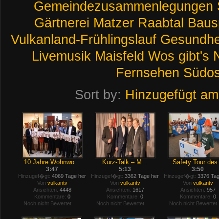
Gemeindezusammenlegungen
Gärtnerei
Matzer
Raabtal
Baus
Vulkanland-Frühlingslauf
Gesundhe
Livemusik
Maisfeld
Wos
gibt's
Fernsehen
Südos
Sort by:
Hinzugefügt am
10 Jahre Wohnwo...
Kurz-Talk – M...
Safety Tour des.
3:47
5:13
3:50
Hinzugef�gt:
4069 Tage her
Hinzugef�gt:
3362 Tage her
Hinzugef�gt:
3376 Tag
Von
vulkantv
Von
vulkantv
Von
vulkantv
Ansichten:
4448
Ansichten:
1617
Ansichten:
957
Kommentare:
0
Kommentare:
0
Kommentare:
0
Noch nicht Bewertet
Noch nicht Bewertet
Noch nicht Bewertet