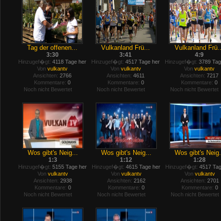
Tag der offenen...
Vulkanland Frü...
Vulkanland Frü..
3:30
3:41
4:9
Hinzugef�gt:
4118 Tage her
Hinzugef�gt:
4517 Tage her
Hinzugef�gt:
3789 Tag
Von
vulkantv
Von
vulkantv
Von
vulkantv
Ansichten:
2766
Ansichten:
4611
Ansichten:
7217
Kommentare:
0
Kommentare:
0
Kommentare:
0
Noch nicht Bewertet
Noch nicht Bewertet
Noch nicht Bewertet
Wos gibt's Neig...
Wos gibt's Neig...
Wos gibt's Neig.
1:3
1:12
1:28
Hinzugef�gt:
5155 Tage her
Hinzugef�gt:
4615 Tage her
Hinzugef�gt:
4517 Tag
Von
vulkantv
Von
vulkantv
Von
vulkantv
Ansichten:
2938
Ansichten:
2162
Ansichten:
2701
Kommentare:
0
Kommentare:
0
Kommentare:
0
Noch nicht Bewertet
Noch nicht Bewertet
Noch nicht Bewertet