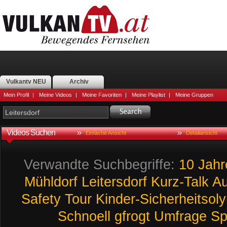
Vulkantv NEU
Archiv
Mein Profil
|
Meine Videos
|
Meine Favoriten
|
Meine Playlist
|
Meine Gruppen
Videos Suchen
Einfache Ansicht
Detailansicht
Verwandte Suchbegriffe:
10
Jahr
Mühldorf
Leitersdorf
Kurz-Talk
Au
Safety
Tour
Kinder-Sicherheitsol
Schnoell
gfrogt
Umfrage
Sp