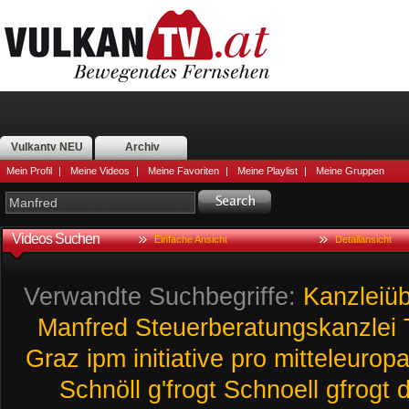
Vulkantv NEU
Archiv
Mein Profil
|
Meine Videos
|
Meine Favoriten
|
Meine Playlist
|
Meine Gruppen
Videos Suchen
Einfache Ansicht
Detailansicht
Verwandte Suchbegriffe:
Kanzleiü
Manfred
Steuerberatungskanzlei
Graz
ipm
initiative
pro
mitteleurop
Schnöll
g'frogt
Schnoell
gfrogt
d