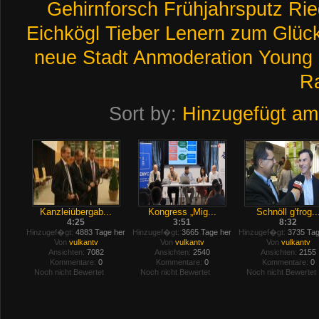
Gehirnforsch
Frühjahrsputz
Rie
Eichkögl
Tieber
Lenern
zum
Glüc
neue
Stadt
Anmoderation
Young
Ra
Sort by:
Hinzugefügt am
Kanzleiübergab...
Kongress „Mig...
Schnöll g'frog..
4:25
3:51
8:32
Hinzugef�gt:
4883 Tage her
Hinzugef�gt:
3665 Tage her
Hinzugef�gt:
3735 Tag
Von
vulkantv
Von
vulkantv
Von
vulkantv
Ansichten:
7082
Ansichten:
2540
Ansichten:
2155
Kommentare:
0
Kommentare:
0
Kommentare:
0
Noch nicht Bewertet
Noch nicht Bewertet
Noch nicht Bewertet