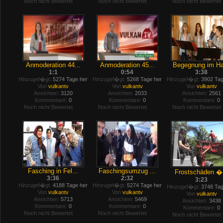
Noch nicht Bewertet
Noch nicht Bewertet
Noch nicht Bewertet
Anmoderation 44...
Anmoderation 45...
Begegnung im Ha
1:1
0:54
3:38
Hinzugef�gt:
5274 Tage her
Hinzugef�gt:
5268 Tage her
Hinzugef�gt:
3902 Tag
Von
vulkantv
Von
vulkantv
Von
vulkantv
Ansichten:
3120
Ansichten:
2033
Ansichten:
2561
Kommentare:
0
Kommentare:
0
Kommentare:
0
Noch nicht Bewertet
Noch nicht Bewertet
Noch nicht Bewertet
Fasching in Fel...
Faschingsumzug ...
Frostschäden �.
3:36
2:32
3:23
Hinzugef�gt:
4188 Tage her
Hinzugef�gt:
5274 Tage her
Hinzugef�gt:
3748 Tag
Von
vulkantv
Von
vulkantv
Von
vulkantv
Ansichten:
5713
Ansichten:
5469
Ansichten:
3438
Kommentare:
0
Kommentare:
0
Kommentare:
0
Noch nicht Bewertet
Noch nicht Bewertet
Noch nicht Bewertet