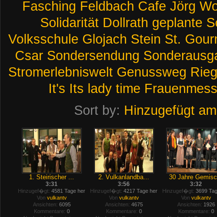
Fasching
Feldbach
Cafe
Jörg
Wo
Solidarität
Dollrath
geplante
S
Volksschule
Glojach
Stein
St.
Gour
Csar
Sondersendung
Sonderausg
Stromerlebniswelt
Genussweg
Rieg
It's
Its
lady
time
Frauenmes
Sort by:
Hinzugefügt am
1. Steirischer ...
2. Vulkanlandba...
30 Jahre Gemisc.
3:31
3:56
3:32
Hinzugef�gt:
4581 Tage her
Hinzugef�gt:
4217 Tage her
Hinzugef�gt:
3699 Tag
Von
vulkantv
Von
vulkantv
Von
vulkantv
Ansichten:
6095
Ansichten:
4675
Ansichten:
1926
Kommentare:
0
Kommentare:
0
Kommentare:
0