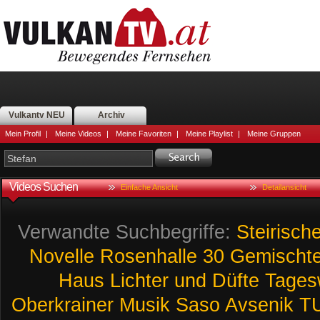
Vulkantv NEU
Archiv
Mein Profil
|
Meine Videos
|
Meine Favoriten
|
Meine Playlist
|
Meine Gruppen
Videos Suchen
Einfache Ansicht
Detailansicht
Verwandte Suchbegriffe:
Steirische
Novelle
Rosenhalle
30
Gemischte
Haus
Lichter
und
Düfte
Tages
Oberkrainer
Musik
Saso
Avsenik
T