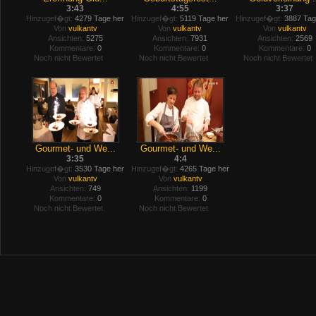
3:43
4:55
3:37
Hinzugef�gt:
4279 Tage her
Hinzugef�gt:
5119 Tage her
Hinzugef�gt:
3887 Tag
Von
vulkantv
Von
vulkantv
Von
vulkantv
Ansichten:
5275
Ansichten:
7931
Ansichten:
2569
Kommentare:
0
Kommentare:
0
Kommentare:
0
Noch nicht Bewertet
Noch nicht Bewertet
Noch nicht Bewertet
Gourmet- und We...
Gourmet- und We...
3:35
4:4
Hinzugef�gt:
3530 Tage her
Hinzugef�gt:
4265 Tage her
Von
vulkantv
Von
vulkantv
Ansichten:
749
Ansichten:
1199
Kommentare:
0
Kommentare:
0
Noch nicht Bewertet
Noch nicht Bewertet