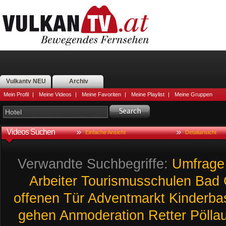
Vulkantv NEU
Archiv
Mein Profil
|
Meine Videos
|
Meine Favoriten
|
Meine Playlist
|
Meine Gruppen
Videos Suchen
Einfache Ansicht
Detailansicht
Verwandte Suchbegriffe:
Umfrage
Arbeiter
Tourismusschulen
Bad
offenen
Tür
Adventmarkt
Kinderba
gehen
Anmoderation
Retter
Pölla