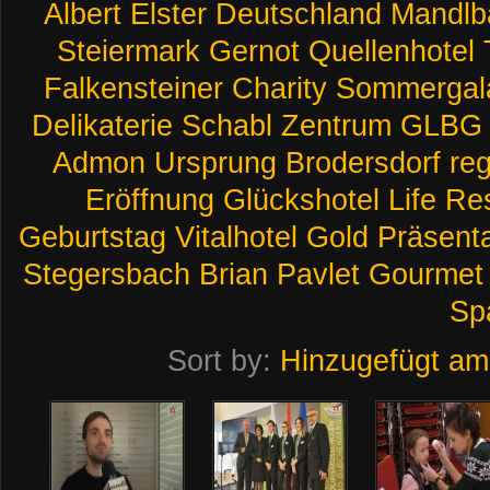
Albert
Elster
Deutschland
Mandlb
Steiermark
Gernot
Quellenhotel
Falkensteiner
Charity
Sommergal
Delikaterie
Schabl
Zentrum
GLBG
Admon
Ursprung
Brodersdorf
reg
Eröffnung
Glückshotel
Life
Res
Geburtstag
Vitalhotel
Gold
Präsenta
Stegersbach
Brian
Pavlet
Gourmet
Sp
Sort by:
Hinzugefügt am