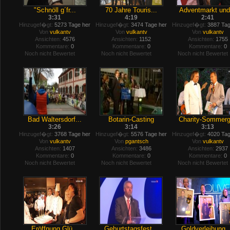
"Schnöll g´fr...
70 Jahre Touris...
Adventmarkt und.
3:31
4:19
2:41
Hinzugef�gt:
5273 Tage her
Hinzugef�gt:
3474 Tage her
Hinzugef�gt:
3887 Tag
Von
vulkantv
Von
vulkantv
Von
vulkantv
Ansichten:
4576
Ansichten:
1152
Ansichten:
1755
Kommentare:
0
Kommentare:
0
Kommentare:
0
Noch nicht Bewertet
Noch nicht Bewertet
Noch nicht Bewertet
Bad Waltersdorf...
Botarin-Casting
Charity-Sommerg
3:26
3:14
3:13
Hinzugef�gt:
3768 Tage her
Hinzugef�gt:
5576 Tage her
Hinzugef�gt:
4020 Tag
Von
vulkantv
Von
pgantsch
Von
vulkantv
Ansichten:
1407
Ansichten:
3486
Ansichten:
2937
Kommentare:
0
Kommentare:
0
Kommentare:
0
Noch nicht Bewertet
Noch nicht Bewertet
Noch nicht Bewertet
Eröffnung Glü...
Geburtstagsfest...
Goldverleihung .