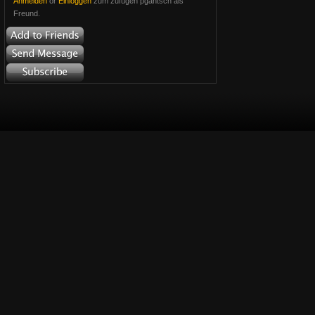
Anmelden
or
Einloggen
zum zufügen pgantsch als
Freund.