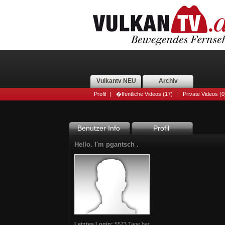
Vulkantv NEU
Archiv
Profil
|
�ffentliche Videos (17)
|
Private Videos (0
Benutzer Info
Profil
Hello. I'm pgantsch .
Letztes Login:
5573 Tage her