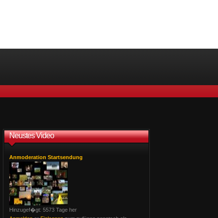
Neustes Video
Anmoderation Startsendung
Hinzugef�gt: 5573 Tage her