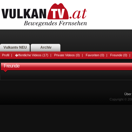
Vulkantv NEU
Archiv
Profil
|
�ffentliche Videos (17)
|
Private Videos (0)
|
Favoriten (0)
|
Freunde (0)
|
Freunde
Über
Copyright © 2