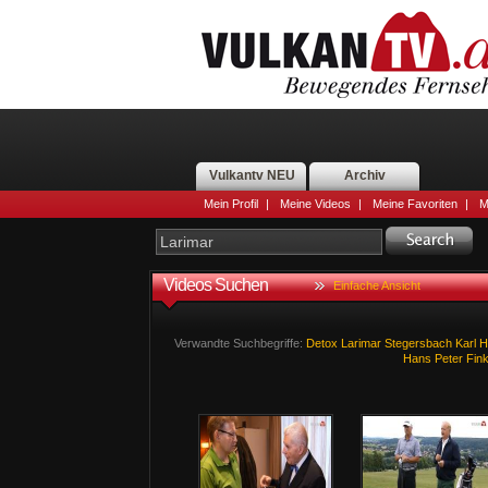
Vulkantv NEU
Archiv
Mein Profil
|
Meine Videos
|
Meine Favoriten
|
M
Videos Suchen
Einfache Ansicht
Verwandte Suchbegriffe:
Detox
Larimar
Stegersbach
Karl
H
Hans
Peter
Fin