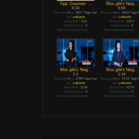
Tipp: Gourmet- ...
Wos gibt's Neig...
0:34
0:55
Hinzugef�gt:
3557 Tage her
Hinzugef�gt:
4264 Tage 
Von
vulkantv
Von
vulkantv
Ansichten:
419
Ansichten:
1812
Kommentare:
0
Kommentare:
0
Noch nicht Bewertet
Noch nicht Bewertet
Wos gibt's Neig...
Wos gibt's Neig...
1:1
1:16
Hinzugef�gt:
3788 Tage her
Hinzugef�gt:
3718 Tage 
Von
vulkantv
Von
vulkantv
Ansichten:
5246
Ansichten:
4278
Kommentare:
0
Kommentare:
0
Noch nicht Bewertet
Noch nicht Bewertet