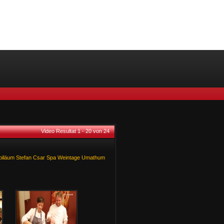
Video Resultat 1 - 20 von 24
biläum
Stefan
Csar
Spa
Weintage
Umathum