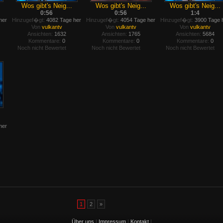
Wos gibt's Neig...
Wos gibt's Neig...
Wos gibt's Neig...
0:56
0:56
1:4
her
Hinzugef�gt:
4082 Tage her
Hinzugef�gt:
4054 Tage her
Hinzugef�gt:
3900 Tage 
Von
vulkantv
Von
vulkantv
Von
vulkantv
Ansichten:
1632
Ansichten:
1765
Ansichten:
5684
Kommentare:
0
Kommentare:
0
Kommentare:
0
Noch nicht Bewertet
Noch nicht Bewertet
Noch nicht Bewertet
her
1
2
»
Über uns
|
Impressum
|
Kontakt
|