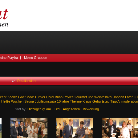
eine Playlist
|
Meine Gruppen
Detailansicht
echt
Zeolith
Golf
Show
Turnier
Hotel
Brian
Pavlet
Gourmet
und
Weinfestival
Johann
Lafer
Ju
k
Heiße
Wochen
Sauna
Jubiläumsgala
10
jahre
Therme
Kraus
Geburtstag
Tipp
Anmoderation
Sort by:
Hinzugefügt am
-
Titel
-
Angesehen
-
Bewertung