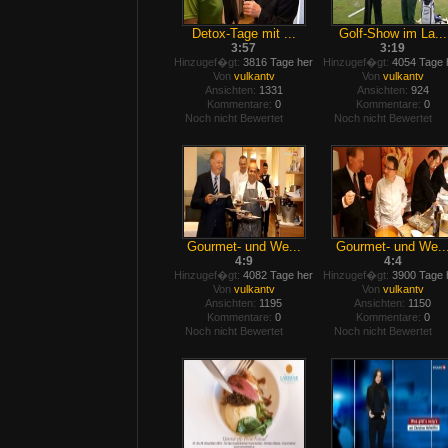
Detox-Tage mit ...
Golf-Show im La...
3:57
3:19
Hinzugef�gt:
3816 Tage her
Hinzugef�gt:
4054 Tage 
Von
vulkantv
Von
vulkantv
Ansichten:
1331
Ansichten:
924
Kommentare:
0
Kommentare:
0
Noch nicht Bewertet
Noch nicht Bewertet
Gourmet- und We...
Gourmet- und We..
4:9
4:4
Hinzugef�gt:
4082 Tage her
Hinzugef�gt:
3900 Tage 
Von
vulkantv
Von
vulkantv
Ansichten:
1195
Ansichten:
1150
Kommentare:
0
Kommentare:
0
Noch nicht Bewertet
Noch nicht Bewertet