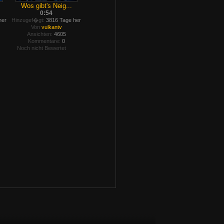
Wos gibt's Neig...
0:54
her
Hinzugef�gt:
3816 Tage her
Von
vulkantv
Ansichten:
4605
Kommentare:
0
Noch nicht Bewertet