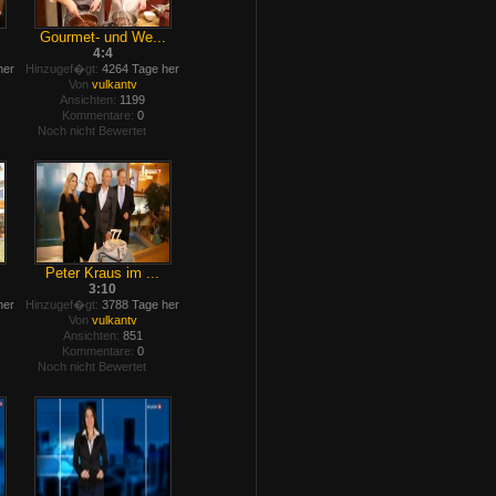
.
Gourmet- und We...
4:4
her
Hinzugef�gt:
4264 Tage her
Von
vulkantv
Ansichten:
1199
Kommentare:
0
Noch nicht Bewertet
Peter Kraus im ...
3:10
her
Hinzugef�gt:
3788 Tage her
Von
vulkantv
Ansichten:
851
Kommentare:
0
Noch nicht Bewertet