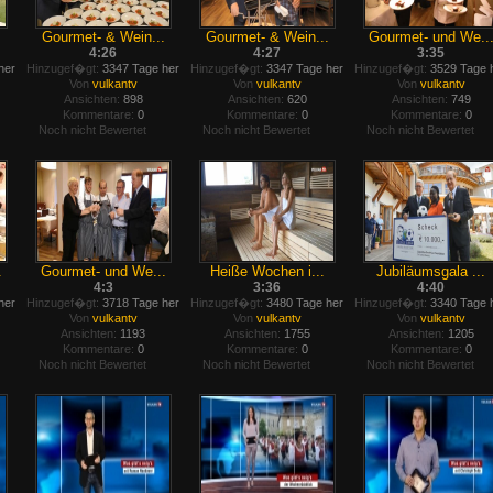
Gourmet- & Wein...
Gourmet- & Wein...
Gourmet- und We..
4:26
4:27
3:35
her
Hinzugef�gt:
3347 Tage her
Hinzugef�gt:
3347 Tage her
Hinzugef�gt:
3529 Tage 
Von
vulkantv
Von
vulkantv
Von
vulkantv
Ansichten:
898
Ansichten:
620
Ansichten:
749
Kommentare:
0
Kommentare:
0
Kommentare:
0
Noch nicht Bewertet
Noch nicht Bewertet
Noch nicht Bewertet
.
Gourmet- und We...
Heiße Wochen i...
Jubiläumsgala ...
4:3
3:36
4:40
her
Hinzugef�gt:
3718 Tage her
Hinzugef�gt:
3480 Tage her
Hinzugef�gt:
3340 Tage 
Von
vulkantv
Von
vulkantv
Von
vulkantv
Ansichten:
1193
Ansichten:
1755
Ansichten:
1205
Kommentare:
0
Kommentare:
0
Kommentare:
0
Noch nicht Bewertet
Noch nicht Bewertet
Noch nicht Bewertet