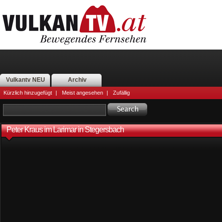
Vulkantv NEU
Archiv
Kürzlich hinzugefügt
|
Meist angesehen
|
Zufällig
Peter Kraus im Larimar in Stegersbach