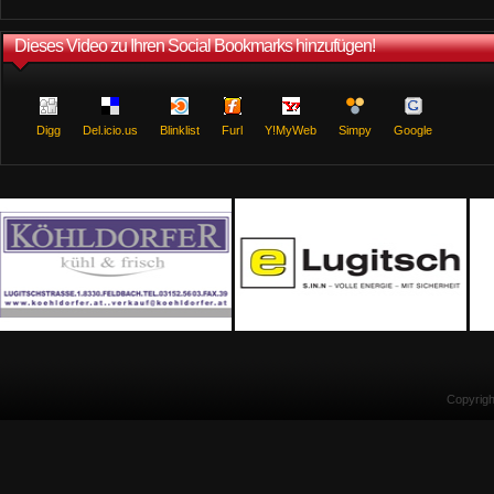
Dieses Video zu Ihren Social Bookmarks hinzufügen!
Digg
Del.icio.us
Blinklist
Furl
Y!MyWeb
Simpy
Google
Copyrig