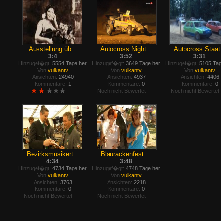
Ausstellung üb...
Autocross Night...
Autocross Staat.
3:4
3:52
3:31
Hinzugef�gt:
5554 Tage her
Hinzugef�gt:
3649 Tage her
Hinzugef�gt:
5105 Tag
Von
vulkantv
Von
vulkantv
Von
vulkantv
Ansichten:
24940
Ansichten:
4937
Ansichten:
4406
Kommentare:
1
Kommentare:
0
Kommentare:
0
Noch nicht Bewertet
Noch nicht Bewertet
Bezirksmusikert...
Blaurackenfest ...
4:34
3:48
Hinzugef�gt:
4734 Tage her
Hinzugef�gt:
4748 Tage her
Von
vulkantv
Von
vulkantv
Ansichten:
3763
Ansichten:
2218
Kommentare:
0
Kommentare:
0
Noch nicht Bewertet
Noch nicht Bewertet