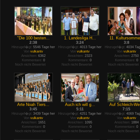
"Die 100 besten...
1. Landesliga H...
11. Kultursomme.
2:38
3:24
3:8
Hinzugef�gt:
5546 Tage her
Hinzugef�gt:
4013 Tage her
Hinzugef�gt:
4034 Tag
Von
vulkantv
Von
vulkantv
Von
vulkantv
Ansichten:
6362
Ansichten:
2323
Ansichten:
2750
Kommentare:
0
Kommentare:
0
Kommentare:
0
Noch nicht Bewertet
Noch nicht Bewertet
Noch nicht Bewertet
Arte Noah Tiers...
Auch ich will g...
Auf Schleich-We.
3:45
5:11
7:15
Hinzugef�gt:
3439 Tage her
Hinzugef�gt:
4251 Tage her
Hinzugef�gt:
4069 Tag
Von
vulkantv
Von
vulkantv
Von
vulkantv
Ansichten:
1651
Ansichten:
1095
Ansichten:
1884
Kommentare:
0
Kommentare:
0
Kommentare:
0
Noch nicht Bewertet
Noch nicht Bewertet
Noch nicht Bewertet