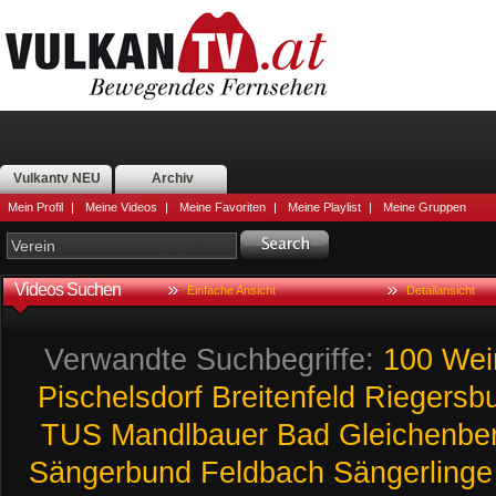
Vulkantv NEU
Archiv
Mein Profil
|
Meine Videos
|
Meine Favoriten
|
Meine Playlist
|
Meine Gruppen
Videos Suchen
Einfache Ansicht
Detailansicht
Verwandte Suchbegriffe:
100
Wei
Pischelsdorf
Breitenfeld
Riegersb
TUS
Mandlbauer
Bad
Gleichenbe
Sängerbund
Feldbach
Sängerlinge