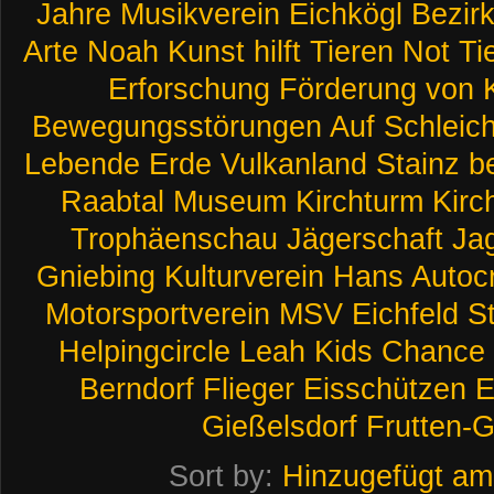
Jahre
Musikverein
Eichkögl
Bezir
Arte
Noah
Kunst
hilft
Tieren
Not
Ti
Erforschung
Förderung
von
Bewegungsstörungen
Auf
Schleic
Lebende
Erde
Vulkanland
Stainz
b
Raabtal
Museum
Kirchturm
Kirc
Trophäenschau
Jägerschaft
Ja
Gniebing
Kulturverein
Hans
Autoc
Motorsportverein
MSV
Eichfeld
S
Helpingcircle
Leah
Kids
Chance
Berndorf
Flieger
Eisschützen
E
Gießelsdorf
Frutten-G
Sort by:
Hinzugefügt am