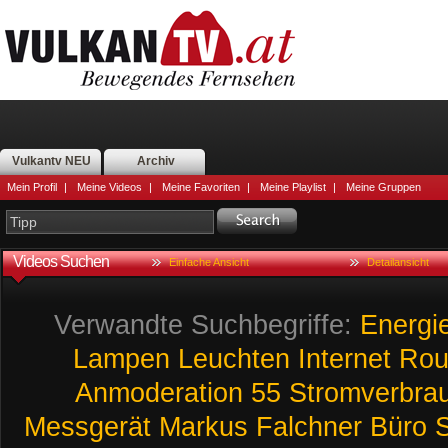
Vulkantv NEU
Archiv
Mein Profil
|
Meine Videos
|
Meine Favoriten
|
Meine Playlist
|
Meine Gruppen
Videos Suchen
Einfache Ansicht
Detailansicht
Verwandte Suchbegriffe:
Energi
Lampen
Leuchten
Internet
Rou
Anmoderation
55
Stromverbra
Messgerät
Markus
Falchner
Büro