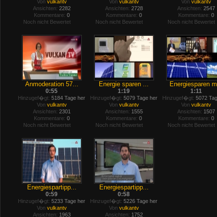
Von
vulkantv
Von
vulkantv
Von
vulkantv
Ansichten:
2282
Ansichten:
2728
Ansichten:
2547
Kommentare:
0
Kommentare:
0
Kommentare:
0
Noch nicht Bewertet
Noch nicht Bewertet
Noch nicht Bewertet
Anmoderation 57...
Energie sparen ...
Energiesparen m.
0:55
1:19
1:11
Hinzugef�gt:
5184 Tage her
Hinzugef�gt:
5079 Tage her
Hinzugef�gt:
5072 Tag
Von
vulkantv
Von
vulkantv
Von
vulkantv
Ansichten:
2301
Ansichten:
1555
Ansichten:
1507
Kommentare:
0
Kommentare:
0
Kommentare:
0
Noch nicht Bewertet
Noch nicht Bewertet
Noch nicht Bewertet
Energiespartipp...
Energiespartipp...
0:59
0:58
Hinzugef�gt:
5233 Tage her
Hinzugef�gt:
5226 Tage her
Von
vulkantv
Von
vulkantv
Ansichten:
1963
Ansichten:
1752