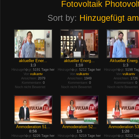
Fotovoltaik
Photovol
Sort by:
Hinzugefügt am
aktueller Ener...
aktueller Energ...
Aktueller Energ.
1:3
1:10
1:3
Hinzugef�gt:
5191 Tage her
Hinzugef�gt:
5212 Tage her
Hinzugef�gt:
5198 Tag
Von
vulkantv
Von
vulkantv
Von
vulkantv
Ansichten:
2079
Ansichten:
1949
Ansichten:
1726
Kommentare:
0
Kommentare:
0
Kommentare:
0
Noch nicht Bewertet
Noch nicht Bewertet
Noch nicht Bewertet
Anmoderation 51...
Anmoderation 52...
Anmoderation 53.
0:56
1:5
1:20
Hinzugef�gt:
5226 Tage her
Hinzugef�gt:
5219 Tage her
Hinzugef�gt:
5212 Tag