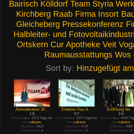
Bairisch
Kölldorf
Team
Styria
Werk
Kirchberg
Raab
Firma
Insort
Bau
Gleicheberg
Pressekonferenz
F
Halbleiter-
und
Fotovoltaikindustr
Ortskern
Cur
Apotheke
Veit
Vog
Raumausstattungs
Wos
Sort by:
Hinzugefügt am
Anmoderation 30...
Erlebnis-Tour d...
Eröffnung der ..
1:6
3:7
3:4
Hinzugef�gt:
5373 Tage her
Hinzugef�gt:
5373 Tage her
Hinzugef�gt:
4630 Tag
Von
vulkantv
Von
vulkantv
Von
vulkantv
Ansichten:
2422
Ansichten:
4724
Ansichten:
4668
Kommentare:
0
Kommentare:
0
Kommentare:
0