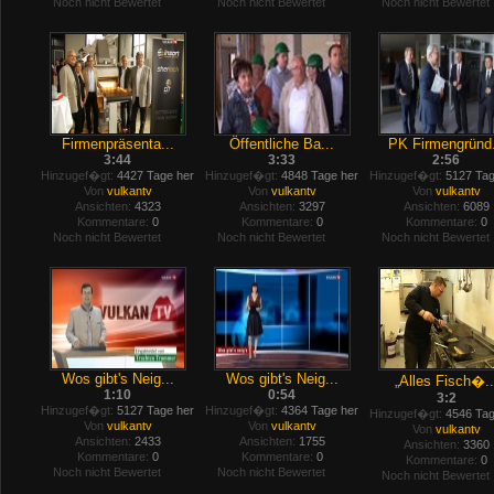
Noch nicht Bewertet
Noch nicht Bewertet
Noch nicht Bewertet
Firmenpräsenta...
Öffentliche Ba...
PK Firmengründ.
3:44
3:33
2:56
Hinzugef�gt:
4427 Tage her
Hinzugef�gt:
4848 Tage her
Hinzugef�gt:
5127 Tag
Von
vulkantv
Von
vulkantv
Von
vulkantv
Ansichten:
4323
Ansichten:
3297
Ansichten:
6089
Kommentare:
0
Kommentare:
0
Kommentare:
0
Noch nicht Bewertet
Noch nicht Bewertet
Noch nicht Bewertet
Wos gibt's Neig...
Wos gibt's Neig...
„Alles Fisch�..
1:10
0:54
3:2
Hinzugef�gt:
5127 Tage her
Hinzugef�gt:
4364 Tage her
Hinzugef�gt:
4546 Tag
Von
vulkantv
Von
vulkantv
Von
vulkantv
Ansichten:
2433
Ansichten:
1755
Ansichten:
3360
Kommentare:
0
Kommentare:
0
Kommentare:
0
Noch nicht Bewertet
Noch nicht Bewertet
Noch nicht Bewertet