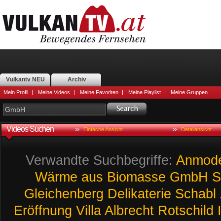
Vulkantv NEU
Archiv
Mein Profil
|
Meine Videos
|
Meine Favoriten
|
Meine Playlist
|
Meine Gruppen
Videos Suchen
Einfache Ansicht
Detailansicht
Verwandte Suchbegriffe:
Anmode
Wärme
aus
Biomasse
GmbH
S
Gleichenberg
Delikaterie
Schabl
Eröffnung
Villa
Albrecht
Rotschild