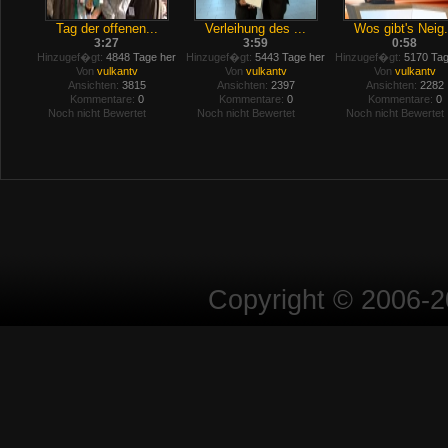
Tag der offenen...
Verleihung des ...
Wos gibt's Neig.
3:27
3:59
0:58
Hinzugef�gt:
4848 Tage her
Hinzugef�gt:
5443 Tage her
Hinzugef�gt:
5170 Tag
Von
vulkantv
Von
vulkantv
Von
vulkantv
Ansichten:
3815
Ansichten:
2397
Ansichten:
2282
Kommentare:
0
Kommentare:
0
Kommentare:
0
Noch nicht Bewertet
Noch nicht Bewertet
Noch nicht Bewertet
Copyright © 2006-