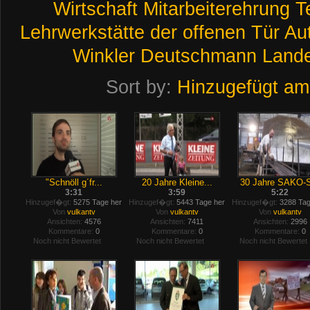
Wirtschaft
Mitarbeiterehrung
T
Lehrwerkstätte
der
offenen
Tür
Au
Winkler
Deutschmann
Lande
Sort by:
Hinzugefügt am
"Schnöll g´fr...
20 Jahre Kleine...
30 Jahre SAKO-S
3:31
3:59
5:22
Hinzugef�gt:
5275 Tage her
Hinzugef�gt:
5443 Tage her
Hinzugef�gt:
3288 Tag
Von
vulkantv
Von
vulkantv
Von
vulkantv
Ansichten:
4576
Ansichten:
7411
Ansichten:
2996
Kommentare:
0
Kommentare:
0
Kommentare:
0
Noch nicht Bewertet
Noch nicht Bewertet
Noch nicht Bewertet