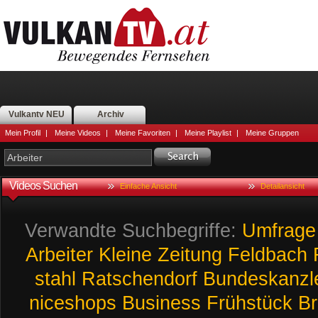
Vulkantv NEU
Archiv
Mein Profil
|
Meine Videos
|
Meine Favoriten
|
Meine Playlist
|
Meine Gruppen
Videos Suchen
Einfache Ansicht
Detailansicht
Verwandte Suchbegriffe:
Umfrage
Arbeiter
Kleine
Zeitung
Feldbach
stahl
Ratschendorf
Bundeskanzl
niceshops
Business
Frühstück
Br