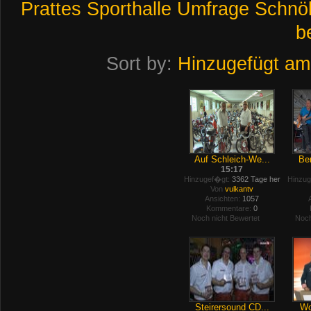
Prattes
Sporthalle
Umfrage
Schnöl
b
Sort by:
Hinzugefügt am
Auf Schleich-We...
Ber
15:17
Hinzugef�gt:
3362 Tage her
Hinzug
Von
vulkantv
Ansichten:
1057
Kommentare:
0
Noch nicht Bewertet
Noch
Steirersound CD...
Wo