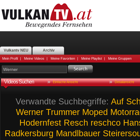
Vulkantv NEU
Archiv
Mein Profil
|
Meine Videos
|
Meine Favoriten
|
Meine Playlist
|
Meine Gruppen
Videos Suchen
Einfache Ansicht
Detailansicht
Verwandte Suchbegriffe:
Auf
Sch
Werner
Trummer
Moped
Motorra
Hodernfest
Resch
reschco
Han
Radkersburg
Mandlbauer
Steirerso