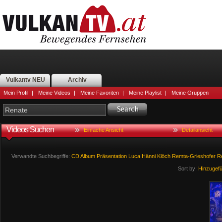
Vulkantv NEU
Archiv
Mein Profil
|
Meine Videos
|
Meine Favoriten
|
Meine Playlist
|
Meine Gruppen
Videos Suchen
Einfache Ansicht
Detailansicht
Verwandte Suchbegriffe:
CD
Album
Präsentation
Luca
Hänni
Klöch
Remta-Grieshofer
R
Sort by:
Hinzugef