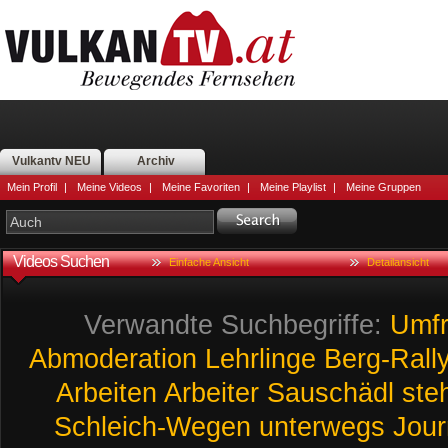
Vulkantv NEU
Archiv
Mein Profil
|
Meine Videos
|
Meine Favoriten
|
Meine Playlist
|
Meine Gruppen
Videos Suchen
Einfache Ansicht
Detailansicht
Verwandte Suchbegriffe:
Umf
Abmoderation
Lehrlinge
Berg-Rall
Arbeiten
Arbeiter
Sauschädl
ste
Schleich-Wegen
unterwegs
Jour