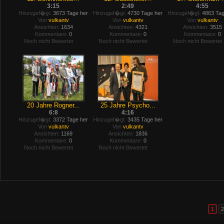
3:15
2:49
4:55
Hinzugef�gt:
3673 Tage her
Hinzugef�gt:
4730 Tage her
Hinzugef�gt:
4863 Tag
Von
vulkantv
Von
vulkantv
Von
vulkantv
Ansichten:
1634
Ansichten:
4321
Ansichten:
3515
Kommentare:
0
Kommentare:
0
Kommentare:
0
Noch nicht Bewertet
Noch nicht Bewertet
Noch nicht Bewertet
20 Jahre Rogner...
25 Jahre Psycho...
6:8
4:16
Hinzugef�gt:
3372 Tage her
Hinzugef�gt:
3435 Tage her
Von
vulkantv
Von
vulkantv
Ansichten:
1169
Ansichten:
1836
Kommentare:
0
Kommentare:
0
Noch nicht Bewertet
Noch nicht Bewertet
1
2