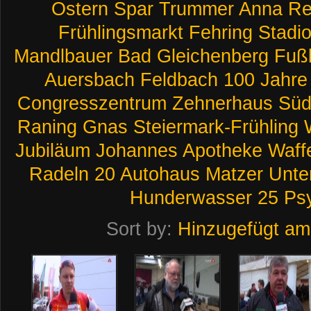
Ostern
Spar
Trummer
Anna
Re
Frühlingsmarkt
Fehring
Stadi
Mandlbauer
Bad
Gleichenberg
Fußb
Auersbach
Feldbach
100
Jahre
Congresszentrum
Zehnerhaus
Süd
Raning
Gnas
Steiermark-Frühling
Jubiläum
Johannes
Apotheke
Waff
Radeln
20
Autohaus
Matzer
Unte
Hunderwasser
25
Ps
Sort by:
Hinzugefügt am