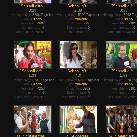
"Schnöll g'fro...
"Schnöll g´fr...
"Schnöll g´fr...
3:10
2:38
3:13
Hinzugef�gt:
5206 Tage her
Hinzugef�gt:
5290 Tage her
Hinzugef�gt:
5262 Tag
Von
vulkantv
Von
vulkantv
Von
vulkantv
Ansichten:
4692
Ansichten:
5040
Ansichten:
7382
Kommentare:
0
Kommentare:
0
Kommentare:
0
Noch nicht Bewertet
Noch nicht Bewertet
Noch nicht Bewertet
"Schnöll g´fr...
"Schnöll g´fr...
"Schnöll g´fr...
1:33
4:8
1:57
Hinzugef�gt:
5234 Tage her
Hinzugef�gt:
5213 Tage her
Hinzugef�gt:
5220 Tag
Von
vulkantv
Von
vulkantv
Von
vulkantv
Ansichten:
4253
Ansichten:
3962
Ansichten:
3381
Kommentare:
0
Kommentare:
0
Kommentare:
0
Noch nicht Bewertet
Noch nicht Bewertet
Noch nicht Bewertet
11. Schinkenfes...
12. Südoststei...
17. Steiermark-.