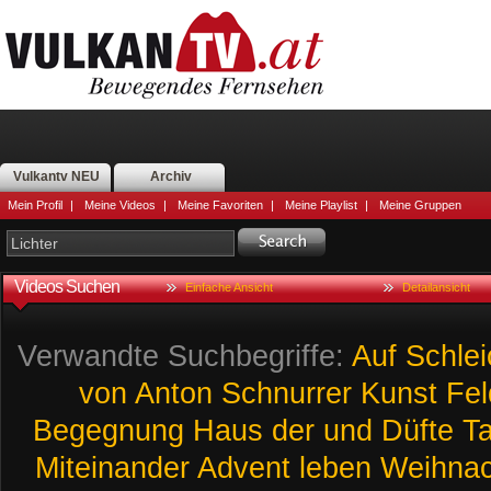
Vulkantv NEU
Archiv
Mein Profil
|
Meine Videos
|
Meine Favoriten
|
Meine Playlist
|
Meine Gruppen
Videos Suchen
Einfache Ansicht
Detailansicht
Verwandte Suchbegriffe:
Auf
Schle
von
Anton
Schnurrer
Kunst
Fe
Begegnung
Haus
der
und
Düfte
T
Miteinander
Advent
leben
Weihnac