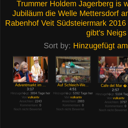
Trummer
Holdem
Jagerberg
is
Jubiläum
die
Welle
Mettersdorf
a
Rabenhof
Veit
Südsteiermark
2016
gibt's
Neigs
Sort by:
Hinzugefügt am
Adventmarkt im ...
Auf Schleich-We...
Cafe del Mar �.
3:17
4:51
2:57
Hinzugef�gt:
3894 Tage her
Hinzugef�gt:
5392 Tage her
Hinzugef�gt:
5104 Tag
Von
vulkantv
Von
vulkantv
Von
vulkantv
Ansichten:
2243
Ansichten:
2883
Ansichten:
3797
Kommentare:
0
Kommentare:
0
Kommentare:
0
Noch nicht Bewertet
Noch nicht Bewertet
Noch nicht Bewertet