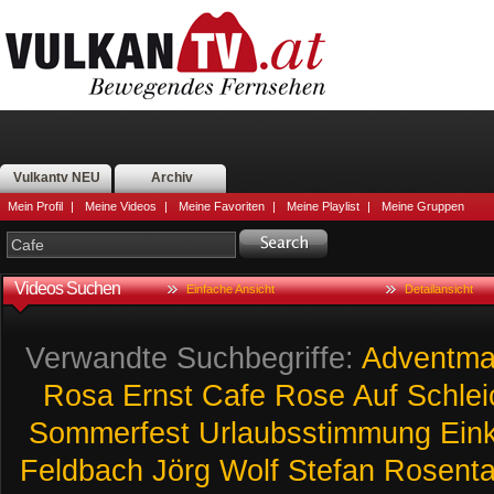
Vulkantv NEU
Archiv
Mein Profil
|
Meine Videos
|
Meine Favoriten
|
Meine Playlist
|
Meine Gruppen
Videos Suchen
Einfache Ansicht
Detailansicht
Verwandte Suchbegriffe:
Adventma
Rosa
Ernst
Cafe
Rose
Auf
Schle
Sommerfest
Urlaubsstimmung
Ein
Feldbach
Jörg
Wolf
Stefan
Rosenta