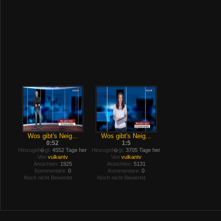
Wos gibt's Neig...
Wos gibt's Neig...
0:52
1:5
Hinzugef�gt:
4552 Tage her
Hinzugef�gt:
3705 Tage her
Von
vulkantv
Von
vulkantv
Ansichten:
1925
Ansichten:
5131
Kommentare:
0
Kommentare:
0
Noch nicht Bewertet
Noch nicht Bewertet