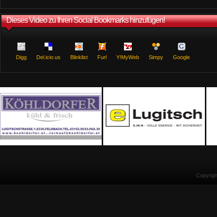
Dieses Video zu Ihren Social Bookmarks hinzufügen!
Digg
Del.icio.us
Blinklist
Furl
Y!MyWeb
Simpy
Google
Copyrig