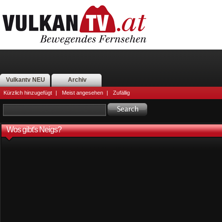
Vulkantv NEU
Archiv
Kürzlich hinzugefügt
|
Meist angesehen
|
Zufällig
Wos gibt's Neigs?