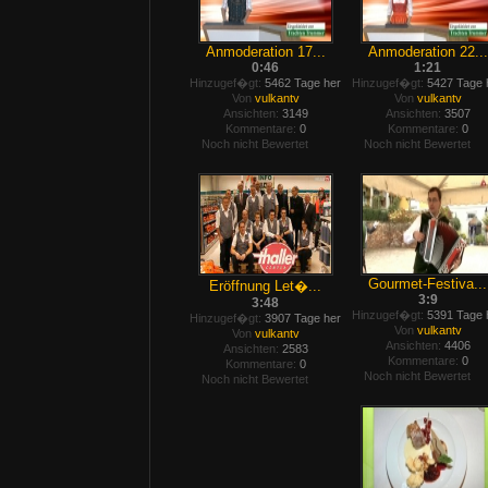
Anmoderation 17...
Anmoderation 22...
0:46
1:21
Hinzugef�gt:
5462 Tage her
Hinzugef�gt:
5427 Tage 
Von
vulkantv
Von
vulkantv
Ansichten:
3149
Ansichten:
3507
Kommentare:
0
Kommentare:
0
Noch nicht Bewertet
Noch nicht Bewertet
Gourmet-Festiva...
Eröffnung Let�...
3:9
3:48
Hinzugef�gt:
5391 Tage 
Hinzugef�gt:
3907 Tage her
Von
vulkantv
Von
vulkantv
Ansichten:
4406
Ansichten:
2583
Kommentare:
0
Kommentare:
0
Noch nicht Bewertet
Noch nicht Bewertet