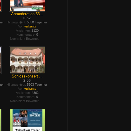
Anmoderation 33...
0:52
her
Hinzugef�gt:
5350 Tage her
Von
vulkantv
Ansichten:
2120
Kommentare:
0
Noch nicht Bewertet
Schlosskonzert ...
2:56
her
Hinzugef�gt:
5503 Tage her
Von
vulkantv
Ansichten:
4862
Kommentare:
0
Noch nicht Bewertet