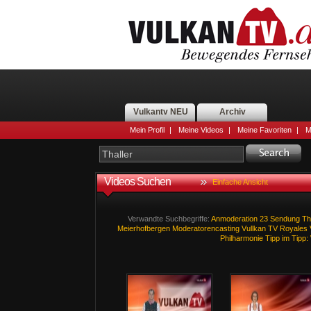
Vulkantv NEU
Archiv
Mein Profil
|
Meine Videos
|
Meine Favoriten
|
M
Videos Suchen
Einfache Ansicht
Verwandte Suchbegriffe:
Anmoderation
23
Sendung
Th
Meierhofbergen
Moderatorencasting
Vullkan
TV
Royales
Philharmonie
Tipp
im
Tipp: