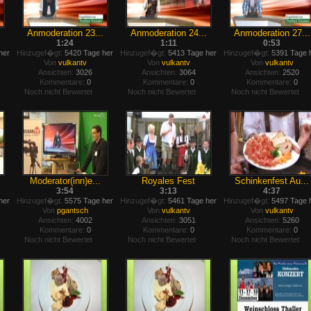
Anmoderation 23...
Anmoderation 24...
Anmoderation 27...
1:24
1:11
0:53
her
Hinzugef�gt:
5420 Tage her
Hinzugef�gt:
5413 Tage her
Hinzugef�gt:
5391 Tage 
Von
vulkantv
Von
vulkantv
Von
vulkantv
Ansichten:
3026
Ansichten:
3064
Ansichten:
2520
Kommentare:
0
Kommentare:
0
Kommentare:
0
Noch nicht Bewertet
Noch nicht Bewertet
Noch nicht Bewertet
Moderator(inn)e...
Royales Fest
Schinkenfest Au...
3:54
3:13
4:37
her
Hinzugef�gt:
5575 Tage her
Hinzugef�gt:
5461 Tage her
Hinzugef�gt:
5497 Tage 
Von
pgantsch
Von
vulkantv
Von
vulkantv
Ansichten:
4002
Ansichten:
3051
Ansichten:
5260
Kommentare:
0
Kommentare:
0
Kommentare:
0
Noch nicht Bewertet
Noch nicht Bewertet
Noch nicht Bewertet