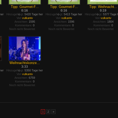
Tipp: Gourmet-F...
Tipp: Gourmet-F...
Tipp: Weihnacht...
0:16
0:16
0:19
her
Hinzugef�gt:
5420 Tage her
Hinzugef�gt:
5413 Tage her
Hinzugef�gt:
5377 Tage 
Von
vulkantv
Von
vulkantv
Von
vulkantv
Ansichten:
1595
Ansichten:
1596
Ansichten:
1804
Kommentare:
0
Kommentare:
0
Kommentare:
0
Noch nicht Bewertet
Noch nicht Bewertet
Noch nicht Bewertet
Weihnachtskonze...
3:33
her
Hinzugef�gt:
5350 Tage her
Von
vulkantv
Ansichten:
6759
Kommentare:
0
Noch nicht Bewertet
1
2
»