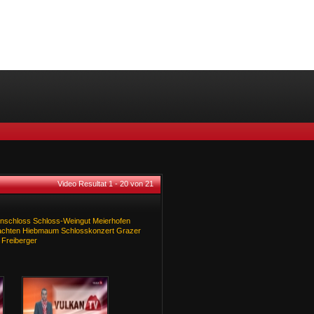
Video Resultat 1 - 20 von 21
nschloss
Schloss-Weingut
Meierhofen
achten
Hiebmaum
Schlosskonzert
Grazer
Freiberger