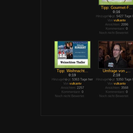
Tipp: Gourmet-F...
0:16
Hinzugef�gt:
5427 Tage 
Von
vulkantv
Ansichten:
2096
Kommentare:
0
Noch nicht Bewertet
Tipp: Weihnacht...
Umfrage von „...
0:19
2:18
Hinzugef�gt:
5363 Tage her
Hinzugef�gt:
5350 Tage 
Von
vulkantv
Von
vulkantv
Ansichten:
2257
Ansichten:
3568
Kommentare:
0
Kommentare:
0
Noch nicht Bewertet
Noch nicht Bewertet