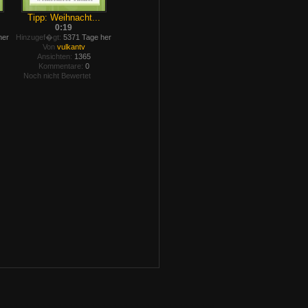
Tipp: Weihnacht...
0:19
her
Hinzugef�gt:
5371 Tage her
Von
vulkantv
Ansichten:
1365
Kommentare:
0
Noch nicht Bewertet