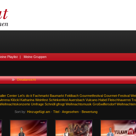
eine Playlist
|
Meine Gruppen
Detailansicht
aller
Center
Let's
do
it
Fachmarkt
Baumarkt
Feldbach
Gourmetfestival
Gourmet-Festival
Wei
Verena
Klöckl
Katharina
Weinfest
Schinkenfest
Auersbach
Vulcano
Habel
Fleischhauerrei
Tr
Weihnachtskonzerte
Umfrage
Schnöll
gfrogt
Weihnachtsmusik
Großwilfersdorf
Weihnachten
Sort by:
Hinzugefügt am
-
Titel
-
Angesehen
-
Bewertung