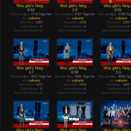
Wos gibt's Neig...
Wos gibt's Neig...
Wos gibt's Neig.
0:52
1:5
0:51
Hinzugef�gt:
4715 Tage her
Hinzugef�gt:
4707 Tage her
Hinzugef�gt:
4700 Tag
Von
vulkantv
Von
vulkantv
Von
vulkantv
Ansichten:
1997
Ansichten:
2059
Ansichten:
2284
Kommentare:
0
Kommentare:
0
Kommentare:
0
Noch nicht Bewertet
Noch nicht Bewertet
Noch nicht Bewertet
Wos gibt's Neig...
Wos gibt's Neig...
Wos gibt's Neig.
1:7
0:58
1:1
Hinzugef�gt:
4672 Tage her
Hinzugef�gt:
4665 Tage her
Hinzugef�gt:
4658 Tag
Von
vulkantv
Von
vulkantv
Von
vulkantv
Ansichten:
1972
Ansichten:
2029
Ansichten:
1843
Kommentare:
0
Kommentare:
0
Kommentare:
0
Noch nicht Bewertet
Noch nicht Bewertet
Noch nicht Bewertet
Wos gibt's Neig...
Wos gibt's Neig...
Wos gibt's Neig.