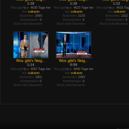
1:18
1:16
1:12
Hinzugef�gt:
4630 Tage her
Hinzugef�gt:
4623 Tage her
Hinzugef�gt:
4616 Tag
Von
vulkantv
Von
vulkantv
Von
vulkantv
Ansichten:
2693
Ansichten:
2133
Ansichten:
2162
Kommentare:
0
Kommentare:
0
Kommentare:
0
Noch nicht Bewertet
Noch nicht Bewertet
Noch nicht Bewertet
Wos gibt's Neig...
Wos gibt's Neig...
1:14
0:59
Hinzugef�gt:
4567 Tage her
Hinzugef�gt:
4560 Tage her
Von
vulkantv
Von
vulkantv
Ansichten:
1901
Ansichten:
2383
Kommentare:
0
Kommentare:
0
Noch nicht Bewertet
Noch nicht Bewertet