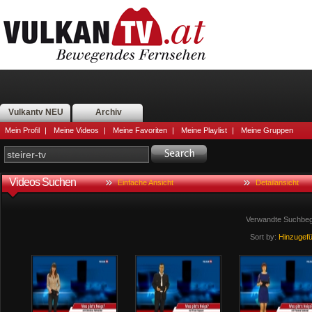
Vulkantv NEU
Archiv
Mein Profil
|
Meine Videos
|
Meine Favoriten
|
Meine Playlist
|
Meine Gruppen
Videos Suchen
Einfache Ansicht
Detailansicht
Verwandte Suchbegr
Sort by:
Hinzugef