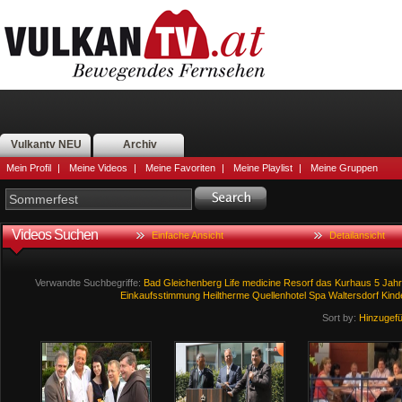
Vulkantv NEU
Archiv
Mein Profil
|
Meine Videos
|
Meine Favoriten
|
Meine Playlist
|
Meine Gruppen
Videos Suchen
Einfache Ansicht
Detailansicht
Verwandte Suchbegriffe:
Bad
Gleichenberg
Life
medicine
Resorf
das
Kurhaus
5
Jahr
Einkaufsstimmung
Heiltherme
Quellenhotel
Spa
Waltersdorf
Kind
Sort by:
Hinzugef