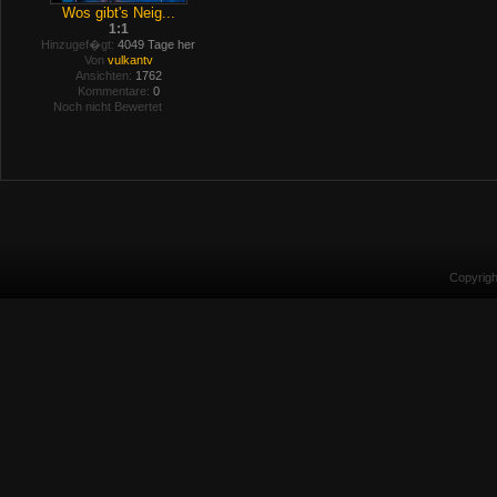
Wos gibt's Neig...
1:1
Hinzugef�gt:
4049 Tage her
Von
vulkantv
Ansichten:
1762
Kommentare:
0
Noch nicht Bewertet
Copyrig