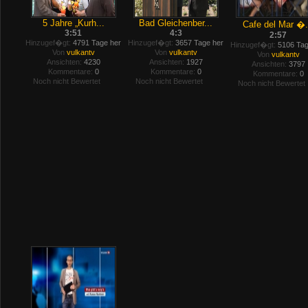
5 Jahre „Kurh...
Bad Gleichenber...
Cafe del Mar �.
3:51
4:3
2:57
Hinzugef�gt:
4791 Tage her
Hinzugef�gt:
3657 Tage her
Hinzugef�gt:
5106 Tag
Von
vulkantv
Von
vulkantv
Von
vulkantv
Ansichten:
4230
Ansichten:
1927
Ansichten:
3797
Kommentare:
0
Kommentare:
0
Kommentare:
0
Noch nicht Bewertet
Noch nicht Bewertet
Noch nicht Bewertet