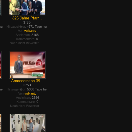
825 Jahre Pfarr...
3:35
her
Hinzugef�gt:
4671 Tage her
Von
vulkantv
Ansichten:
3168
Kommentare:
0
Noch nicht Bewertet
Anmoderation 39...
0:53
her
Hinzugef�gt:
5308 Tage her
Von
vulkantv
Ansichten:
2884
Kommentare:
0
Noch nicht Bewertet