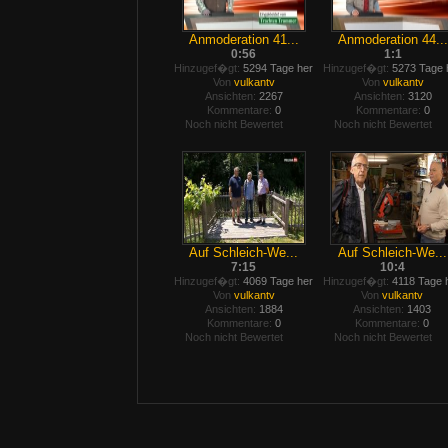
Anmoderation 41...
Anmoderation 44...
0:56
1:1
Hinzugef�gt:
5294 Tage her
Hinzugef�gt:
5273 Tage 
Von
vulkantv
Von
vulkantv
Ansichten:
2267
Ansichten:
3120
Kommentare:
0
Kommentare:
0
Noch nicht Bewertet
Noch nicht Bewertet
Auf Schleich-We...
Auf Schleich-We...
7:15
10:4
Hinzugef�gt:
4069 Tage her
Hinzugef�gt:
4118 Tage 
Von
vulkantv
Von
vulkantv
Ansichten:
1884
Ansichten:
1403
Kommentare:
0
Kommentare:
0
Noch nicht Bewertet
Noch nicht Bewertet