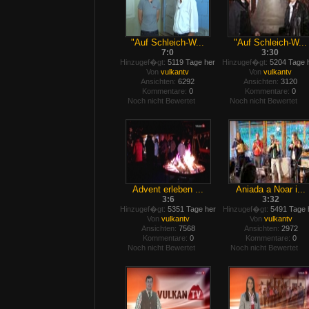
"Auf Schleich-W...
"Auf Schleich-W...
7:0
3:30
Hinzugef�gt:
5119 Tage her
Hinzugef�gt:
5204 Tage 
Von
vulkantv
Von
vulkantv
Ansichten:
6292
Ansichten:
3120
Kommentare:
0
Kommentare:
0
Noch nicht Bewertet
Noch nicht Bewertet
Advent erleben ...
Aniada a Noar i...
3:6
3:32
Hinzugef�gt:
5351 Tage her
Hinzugef�gt:
5491 Tage 
Von
vulkantv
Von
vulkantv
Ansichten:
7568
Ansichten:
2972
Kommentare:
0
Kommentare:
0
Noch nicht Bewertet
Noch nicht Bewertet