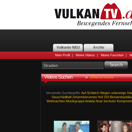
Vulkantv NEU
Archiv
Mein Profil
|
Meine Videos
|
Meine Favoriten
|
M
Videos Suchen
Einfache Ansicht
Verwandte Suchbegriffe:
Auf
Schleich-Wegen
unterwegs
Ha
Sauschädlball
Johannisbrunnen
Hof
333
Bestandsjubilä
Weihnachten
Musikgruppe
Aniada
Noar
bei
Autor
Komponist