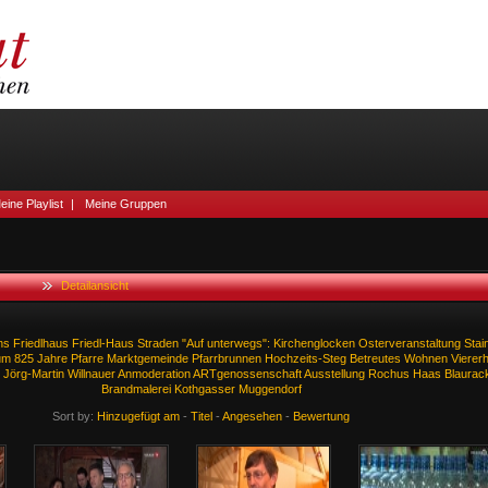
eine Playlist
|
Meine Gruppen
Detailansicht
ns
Friedlhaus
Friedl-Haus
Straden
"Auf
unterwegs":
Kirchenglocken
Osterveranstaltung
Stai
um
825
Jahre
Pfarre
Marktgemeinde
Pfarrbrunnen
Hochzeits-Steg
Betreutes
Wohnen
Vierer
Jörg-Martin
Willnauer
Anmoderation
ARTgenossenschaft
Ausstellung
Rochus
Haas
Blaurac
Brandmalerei
Kothgasser
Muggendorf
Sort by:
Hinzugefügt am
-
Titel
-
Angesehen
-
Bewertung