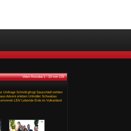
Video Resultat 1 - 20 von 128
nz
Umfrage
Schnöll
gfrogt
Sauschädl
stehlen
haus
Advent
erleben
Urlmüller
Schwabau
kenverein
LEiV
Lebende
Erde
im
Vulkanland