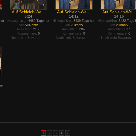
Auf Schleich-We...
Auf Schleich-We...
Auf Schleich-We...
6:24
14:12
14:16
her
Hinzugef�gt:
4482 Tage her
Hinzugef�gt:
3439 Tage her
Hinzugef�gt:
3432 Tage 
Von
vulkantv
Von
vulkantv
Von
vulkantv
Ansichten:
2168
Ansichten:
7367
Ansichten:
837
Kommentare:
0
Kommentare:
0
Kommentare:
0
Noch nicht Bewertet
Noch nicht Bewertet
Noch nicht Bewertet
her
1
2
3
4
»