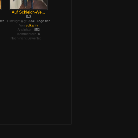
Auf Schleich-We...
8:2
her
Hinzugef�gt:
3341 Tage her
Von
vulkantv
Ansichten:
852
Kommentare:
0
Noch nicht Bewertet