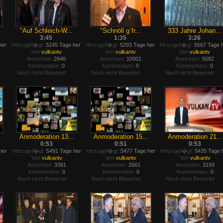
"Auf Schleich-W...
"Schnöll g´fr...
333 Jahre Johan...
3:45
1:35
3:26
her
Hinzugef�gt:
5245 Tage her
Hinzugef�gt:
5293 Tage her
Hinzugef�gt:
5567 Tage 
Von
vulkantv
Von
vulkantv
Von
vulkantv
Ansichten:
2646
Ansichten:
10001
Ansichten:
5082
Kommentare:
0
Kommentare:
0
Kommentare:
0
Noch nicht Bewertet
Noch nicht Bewertet
Noch nicht Bewertet
Anmoderation 13...
Anmoderation 15...
Anmoderation 21...
0:53
0:51
0:53
her
Hinzugef�gt:
5491 Tage her
Hinzugef�gt:
5477 Tage her
Hinzugef�gt:
5435 Tage 
Von
vulkantv
Von
vulkantv
Von
vulkantv
Ansichten:
3361
Ansichten:
2661
Ansichten:
3199
Kommentare:
0
Kommentare:
0
Kommentare:
0
Noch nicht Bewertet
Noch nicht Bewertet
Noch nicht Bewertet