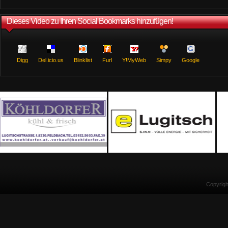
Dieses Video zu Ihren Social Bookmarks hinzufügen!
Digg
Del.icio.us
Blinklist
Furl
Y!MyWeb
Simpy
Google
Copyrig