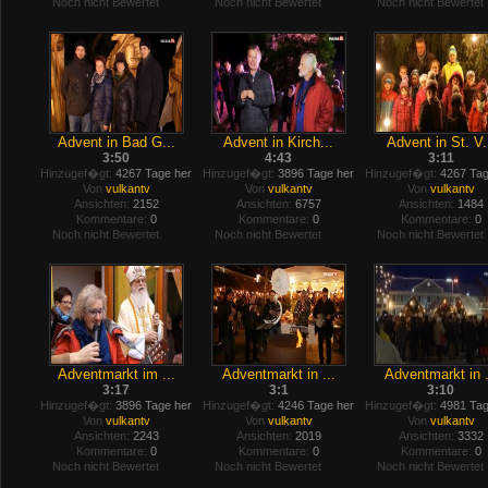
Noch nicht Bewertet
Noch nicht Bewertet
Noch nicht Bewertet
Advent in Bad G...
Advent in Kirch...
Advent in St. V.
3:50
4:43
3:11
Hinzugef�gt:
4267 Tage her
Hinzugef�gt:
3896 Tage her
Hinzugef�gt:
4267 Tag
Von
vulkantv
Von
vulkantv
Von
vulkantv
Ansichten:
2152
Ansichten:
6757
Ansichten:
1484
Kommentare:
0
Kommentare:
0
Kommentare:
0
Noch nicht Bewertet
Noch nicht Bewertet
Noch nicht Bewertet
Adventmarkt im ...
Adventmarkt in ...
Adventmarkt in .
3:17
3:1
3:10
Hinzugef�gt:
3896 Tage her
Hinzugef�gt:
4246 Tage her
Hinzugef�gt:
4981 Tag
Von
vulkantv
Von
vulkantv
Von
vulkantv
Ansichten:
2243
Ansichten:
2019
Ansichten:
3332
Kommentare:
0
Kommentare:
0
Kommentare:
0
Noch nicht Bewertet
Noch nicht Bewertet
Noch nicht Bewertet