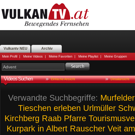
Vulkantv NEU
Archiv
Mein Profil
|
Meine Videos
|
Meine Favoriten
|
Meine Playlist
|
Meine Gruppen
Videos Suchen
Einfache Ansicht
Detailansicht
Verwandte Suchbegriffe:
Murfelder
Tieschen
erleben
Urlmüller
Sch
Kirchberg
Raab
Pfarre
Tourismusve
Kurpark
in
Albert
Rauscher
Veit
am