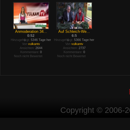
Anmoderation 34...
Auf Schleich-We...
0:52
6:5
Hinzugef�gt:
5346 Tage her
Hinzugef�gt:
5366 Tage her
Von
vulkantv
Von
vulkantv
Ansichten:
2644
Ansichten:
2737
Kommentare:
0
Kommentare:
0
Noch nicht Bewertet
Noch nicht Bewertet
Copyright © 2006-