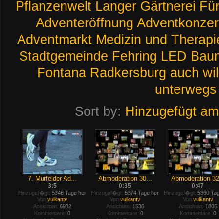
Pflanzenwelt
Langer
Gärtnerei
Für
Adventeröffnung
Adventkonzer
Adventmarkt
Medizin
und
Therapi
Stadtgemeinde
Fehring
LED
Bau
Fontana
Radkersburg
auch
wil
unterwegs
Sort by:
Hinzugefügt am
7. Murfelder Ad...
Abmoderation 30...
Abmoderation 32.
3:5
0:35
0:47
Hinzugef�gt:
5346 Tage her
Hinzugef�gt:
5374 Tage her
Hinzugef�gt:
5360 Tag
Von
vulkantv
Von
vulkantv
Von
vulkantv
Ansichten:
6982
Ansichten:
1536
Ansichten:
1805
Kommentare:
0
Kommentare:
0
Kommentare:
0