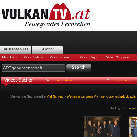
Vulkantv NEU
Archiv
Mein Profil
|
Meine Videos
|
Meine Favoriten
|
Meine Playlist
|
Meine Gruppen
Videos Suchen
Einfache Ansicht
Detailansicht
Verwandte Suchbegriffe:
Auf
Schleich-Wegen
unterwegs
ARTgenossenschaft
Strade
Sort by:
Hinzugef