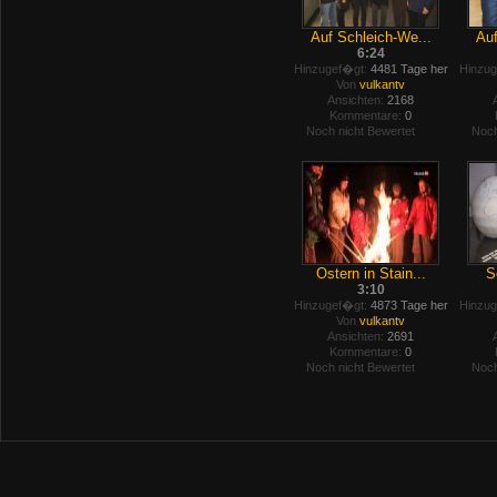
Auf Schleich-We...
Auf
6:24
Hinzugef�gt:
4481 Tage her
Hinzug
Von
vulkantv
Ansichten:
2168
Kommentare:
0
Noch nicht Bewertet
Noch
Ostern in Stain...
S
3:10
Hinzugef�gt:
4873 Tage her
Hinzug
Von
vulkantv
Ansichten:
2691
Kommentare:
0
Noch nicht Bewertet
Noch