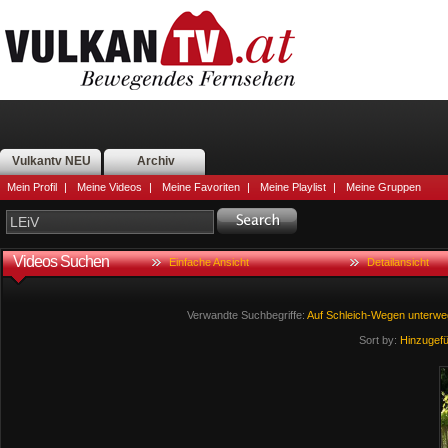
Vulkantv NEU
Archiv
Mein Profil
|
Meine Videos
|
Meine Favoriten
|
Meine Playlist
|
Meine Gruppen
Videos Suchen
Einfache Ansicht
Detailansicht
Verwandte Suchbegriffe:
Auf
Schleich-Wegen
unterwe
Sort by:
Hinzugef