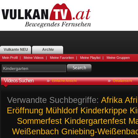
Vulkantv NEU
Archiv
Mein Profil
|
Meine Videos
|
Meine Favoriten
|
Meine Playlist
|
Meine Gruppen
Videos Suchen
Einfache Ansicht
Detailansicht
Verwandte Suchbegriffe:
Afrika
Afr
Eröffnung
Mühldorf
Kinderkrippe
K
Sommerfest
Kindergartenfest
M
Weißenbach
Gniebing-Weißenba