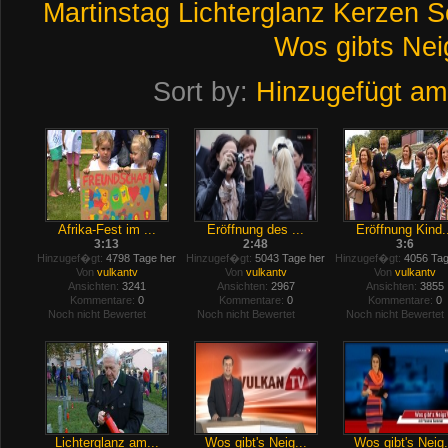
Martinstag
Lichterglanz
Kerzen
S
Wos
gibts
Nei
Sort by:
Hinzugefügt am
Afrika-Fest im ...
Eröffnung des ...
Eröffnung Kind..
3:13
2:48
3:6
Hinzugef�gt:
4798 Tage her
Hinzugef�gt:
5043 Tage her
Hinzugef�gt:
4056 Tag
Von
vulkantv
Von
vulkantv
Von
vulkantv
Ansichten:
3241
Ansichten:
2967
Ansichten:
3855
Kommentare:
0
Kommentare:
0
Kommentare:
0
Noch nicht Bewertet
Noch nicht Bewertet
Noch nicht Bewertet
Lichterglanz am...
Wos gibt's Neig...
Wos gibt's Neig.