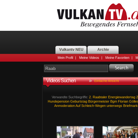
Vulkantv NEU
Archiv
Mein Profil
|
Meine Videos
|
Meine Favoriten
|
M
Videos Suchen
Einfache Ansicht
Verwandte Suchbegriffe:
2.
Raabtaler
Energiewandertag
2
Hundepension
Geburtstag
Bürgermeister
Bgm
Florian
Gölle
Anmoderation
Auf
Schleich-Wegen
unterwegs
Briefmar