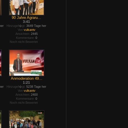
90 Jahre Agraru...
3:41
her
Hinzugef�gt:
3649 Tage her
Von
vulkantv
Ansichten:
2445
Kommentare:
0
Noch nicht Bewertet
Anmoderation 49...
1:21
her
Hinzugef�gt:
5238 Tage her
Von
vulkantv
Ansichten:
2400
Kommentare:
0
Noch nicht Bewertet