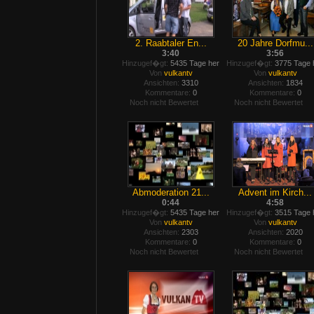
2. Raabtaler En...
20 Jahre Dorfmu...
3:40
3:56
Hinzugef�gt:
5435 Tage her
Hinzugef�gt:
3775 Tage 
Von
vulkantv
Von
vulkantv
Ansichten:
3310
Ansichten:
1834
Kommentare:
0
Kommentare:
0
Noch nicht Bewertet
Noch nicht Bewertet
Abmoderation 21...
Advent im Kirch...
0:44
4:58
Hinzugef�gt:
5435 Tage her
Hinzugef�gt:
3515 Tage 
Von
vulkantv
Von
vulkantv
Ansichten:
2303
Ansichten:
2020
Kommentare:
0
Kommentare:
0
Noch nicht Bewertet
Noch nicht Bewertet