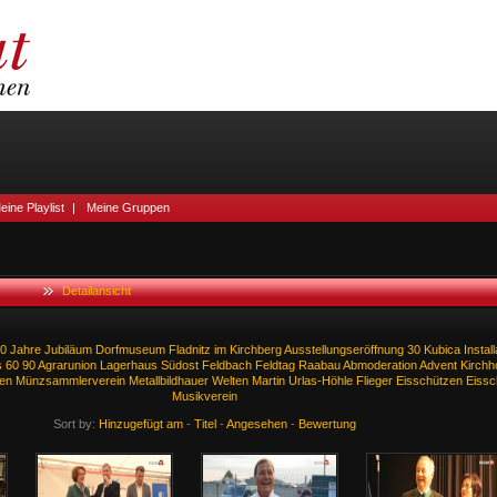
eine Playlist
|
Meine Gruppen
Detailansicht
0
Jahre
Jubiläum
Dorfmuseum
Fladnitz
im
Kirchberg
Ausstellungseröffnung
30
Kubica
Instal
s
60
90
Agrarunion
Lagerhaus
Südost
Feldbach
Feldtag
Raabau
Abmoderation
Advent
Kirchh
ken
Münzsammlerverein
Metallbildhauer
Welten
Martin
Urlas-Höhle
Flieger
Eisschützen
Eissc
Musikverein
Sort by:
Hinzugefügt am
-
Titel
-
Angesehen
-
Bewertung