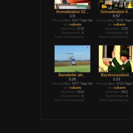
Anmoderation 52...
Anmoderation 6....
1:5
0:57
Hinzugef�gt:
5217 Tage her
Hinzugef�gt:
5539 Tage 
Von
vulkantv
Von
vulkantv
Ansichten:
2728
Ansichten:
2225
Kommentare:
0
Kommentare:
0
Noch nicht Bewertet
Noch nicht Bewertet
Berndorfer ultr...
Bezirksmusikert...
3:26
3:33
Hinzugef�gt:
5077 Tage her
Hinzugef�gt:
4713 Tage 
Von
vulkantv
Von
vulkantv
Ansichten:
4110
Ansichten:
3811
Kommentare:
0
Kommentare:
0
Noch nicht Bewertet
Noch nicht Bewertet