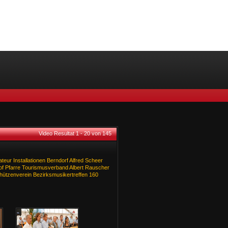
Video Resultat 1 - 20 von 145
lateur
Installationen
Berndorf
Alfred
Scheer
of
Pfarre
Tourismusverband
Albert
Rauscher
hützenverein
Bezirksmusikertreffen
160