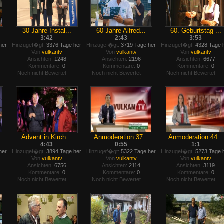
30 Jahre Instal...
60 Jahre Alfred...
60. Geburtstag ...
3:42
2:43
3:53
her
Hinzugef�gt:
3376 Tage her
Hinzugef�gt:
3719 Tage her
Hinzugef�gt:
4328 Tage 
Von
vulkantv
Von
vulkantv
Von
vulkantv
Ansichten:
1248
Ansichten:
2196
Ansichten:
6677
Kommentare:
0
Kommentare:
0
Kommentare:
0
Noch nicht Bewertet
Noch nicht Bewertet
Noch nicht Bewertet
Advent in Kirch...
Anmoderation 37...
Anmoderation 44...
4:43
0:55
1:1
her
Hinzugef�gt:
3894 Tage her
Hinzugef�gt:
5322 Tage her
Hinzugef�gt:
5273 Tage 
Von
vulkantv
Von
vulkantv
Von
vulkantv
Ansichten:
6756
Ansichten:
2114
Ansichten:
3119
Kommentare:
0
Kommentare:
0
Kommentare:
0
Noch nicht Bewertet
Noch nicht Bewertet
Noch nicht Bewertet