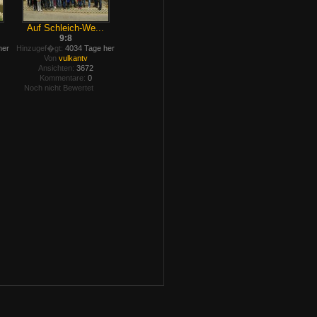
Auf Schleich-We...
9:8
her
Hinzugef�gt:
4034 Tage her
Von
vulkantv
Ansichten:
3672
Kommentare:
0
Noch nicht Bewertet