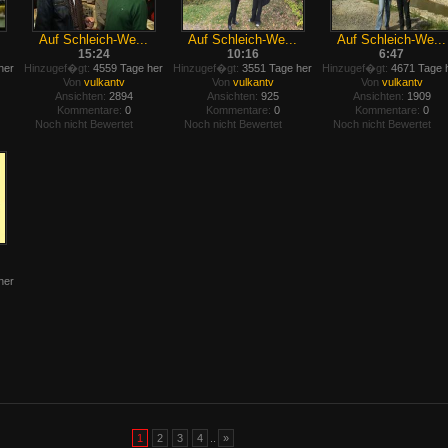
Auf Schleich-We...
Auf Schleich-We...
Auf Schleich-We...
15:24
10:16
6:47
her
Hinzugef�gt:
4559 Tage her
Hinzugef�gt:
3551 Tage her
Hinzugef�gt:
4671 Tage 
Von
vulkantv
Von
vulkantv
Von
vulkantv
Ansichten:
2894
Ansichten:
925
Ansichten:
1909
Kommentare:
0
Kommentare:
0
Kommentare:
0
Noch nicht Bewertet
Noch nicht Bewertet
Noch nicht Bewertet
her
1
2
3
4
..
»