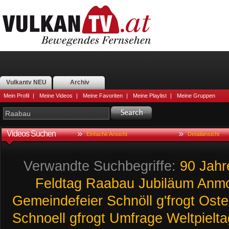
Vulkantv NEU
Archiv
Mein Profil
|
Meine Videos
|
Meine Favoriten
|
Meine Playlist
|
Meine Gruppen
Videos Suchen
Einfache Ansicht
Detailansicht
Verwandte Suchbegriffe:
90
Jahr
Feldtag
Raabau
Jubiläum
Anmo
Gemeindefeier
Schnöll
g'frogt
Oste
Schnoell
gfrogt
Umfrage
Weltpielta