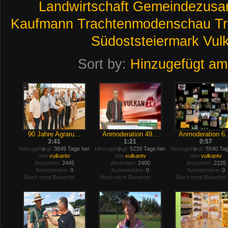
Landwirtschaft
Gemeindezusa
Kaufmann
Trachtenmodenschau
T
Südoststeiermark
Vul
Sort by:
Hinzugefügt am
90 Jahre Agraru...
Anmoderation 49...
Anmoderation 6..
3:41
1:21
0:57
Hinzugef�gt:
3649 Tage her
Hinzugef�gt:
5239 Tage her
Hinzugef�gt:
5540 Tag
Von
vulkantv
Von
vulkantv
Von
vulkantv
Ansichten:
2445
Ansichten:
2400
Ansichten:
2225
Kommentare:
0
Kommentare:
0
Kommentare:
0
Noch nicht Bewertet
Noch nicht Bewertet
Noch nicht Bewertet