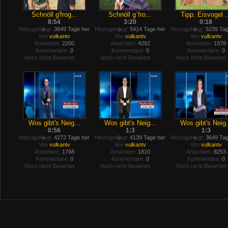
Schnöll g'frog...
Schnöll g´fro...
Tipp: Eisvogel .
8:54
3:20
0:18
Hinzugef�gt:
3649 Tage her
Hinzugef�gt:
5414 Tage her
Hinzugef�gt:
5239 Tag
Von
vulkantv
Von
vulkantv
Von
vulkantv
Ansichten:
2200
Ansichten:
4292
Ansichten:
1978
Kommentare:
0
Kommentare:
0
Kommentare:
0
Noch nicht Bewertet
Noch nicht Bewertet
Noch nicht Bewertet
Wos gibt's Neig...
Wos gibt's Neig...
Wos gibt's Neig.
0:56
1:3
1:3
Hinzugef�gt:
4272 Tage her
Hinzugef�gt:
4139 Tage her
Hinzugef�gt:
3649 Tag
Von
vulkantv
Von
vulkantv
Von
vulkantv
Ansichten:
1768
Ansichten:
1810
Ansichten:
8253
Kommentare:
0
Kommentare:
0
Kommentare:
0
Noch nicht Bewertet
Noch nicht Bewertet
Noch nicht Bewertet