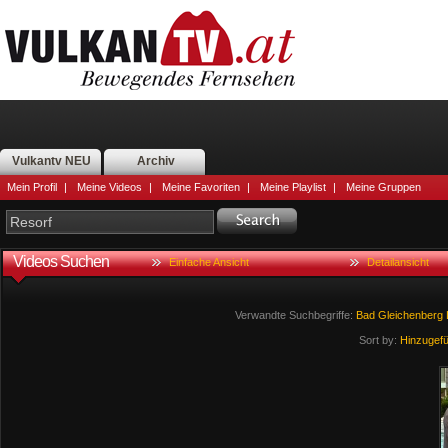
Vulkantv NEU
Archiv
Mein Profil
|
Meine Videos
|
Meine Favoriten
|
Meine Playlist
|
Meine Gruppen
Videos Suchen
Einfache Ansicht
Detailansicht
Verwandte Suchbegriffe:
Bad
Gleichenberg
Sort by:
Hinzugef