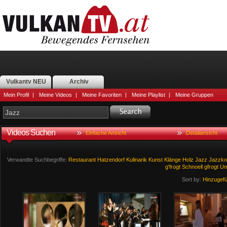
Vulkantv NEU
Archiv
Mein Profil
|
Meine Videos
|
Meine Favoriten
|
Meine Playlist
|
Meine Gruppen
Videos Suchen
Einfache Ansicht
Detailansicht
Verwandte Suchbegriffe:
Restaurant
Hatzendorf
Kulinarik
Kunst
Klänge
Holz
Jazz
Jazzko
g'frogt
Schnoell
gfrogt
Um
Sort by:
Hinzugef