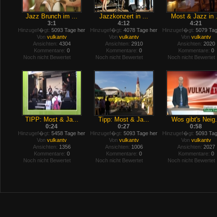
Jazz Brunch im ...
Jazzkonzert in ...
Most & Jazz in .
3:1
4:12
4:21
Hinzugef�gt:
5093 Tage her
Hinzugef�gt:
4078 Tage her
Hinzugef�gt:
5079 Tag
Von
vulkantv
Von
vulkantv
Von
vulkantv
Ansichten:
4304
Ansichten:
2910
Ansichten:
2020
Kommentare:
0
Kommentare:
0
Kommentare:
0
Noch nicht Bewertet
Noch nicht Bewertet
Noch nicht Bewertet
TIPP: Most & Ja...
Tipp: Most & Ja...
Wos gibt's Neig.
0:24
0:27
0:58
Hinzugef�gt:
5458 Tage her
Hinzugef�gt:
5093 Tage her
Hinzugef�gt:
5093 Tag
Von
vulkantv
Von
vulkantv
Von
vulkantv
Ansichten:
1356
Ansichten:
1006
Ansichten:
2027
Kommentare:
0
Kommentare:
0
Kommentare:
0
Noch nicht Bewertet
Noch nicht Bewertet
Noch nicht Bewertet