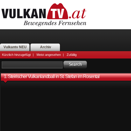
Vulkantv NEU
Archiv
Kürzlich hinzugefügt
|
Meist angesehen
|
Zufällig
1. Steirischer Vulkanlandball in St. Stefan im Rosental