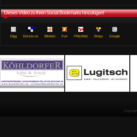
Dieses Video zu Ihren Social Bookmarks hinzufügen!
Digg
Del.icio.us
Blinklist
Furl
Y!MyWeb
Simpy
Google
Copyrig