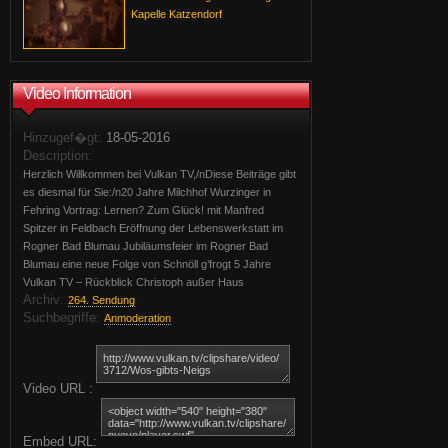
Kapelle Katzendorf
Video Information
Hinzugef�gt:
18-05-2016
Description:
Herzlich Willkommen bei Vulkan TV,/nDiese Beiträge gibt
es diesmal für Sie:/n20 Jahre Milchhof Wurzinger in
Fehring Vortrag: Lernen? Zum Glück! mit Manfred
Spitzer in Feldbach Eröffnung der Lebenswerkstatt im
Rogner Bad Blumau Jubiläumsfeier im Rogner Bad
Blumau eine neue Folge von Schnöll g’frogt 5 Jahre
Vulkan TV – Rückblick Christoph außer Haus
Archiv:
264. Sendung
Suchbegriffe:
Anmoderation
Video URL :
Embed URL: