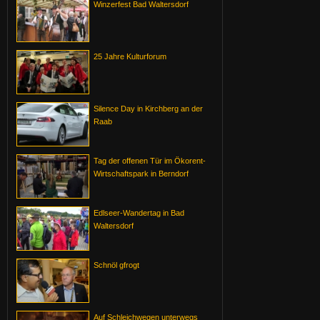
Winzerfest Bad Waltersdorf
25 Jahre Kulturforum
Silence Day in Kirchberg an der
Raab
Tag der offenen Tür im Ökorent-
Wirtschaftspark in Berndorf
Edlseer-Wandertag in Bad
Waltersdorf
Schnöl gfrogt
Auf Schleichwegen unterwegs