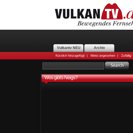
Vulkantv NEU
Archiv
Kürzlich hinzugefügt
|
Meist angesehen
|
Zufällig
Wos gibt's Neigs?