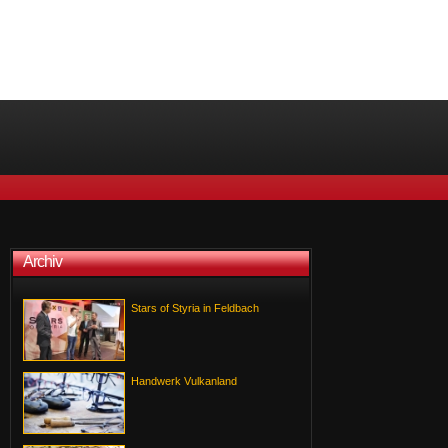
Archiv
Stars of Styria in Feldbach
Handwerk Vulkanland